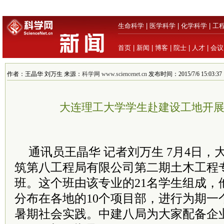
生命科学
|
医学科学
|
化学科学
|
工
首页
|
新闻
|
博客
|
院士
|
人才
|
会议
作者：王晶华 刘万生 来源：
科学网 www.sciencenet.cn
发布时间：2015/7/6 15:03:37
大连理工大学学生赴建设工地开
通讯员王晶华 记者刘万生 7月4日
筑第八工程局有限公司第二期土木工程专
班。这个班由该专业的21名学生组成，
分布在各地的10个项目部，进行为期一
暑期社会实践。中建八局为大家配备企