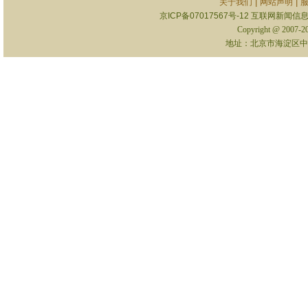
|
|
关于我们
网站声明
京ICP备07017567号-12
互联网新闻信息服
Copyright @ 2007-
地址：北京市海淀区中关村