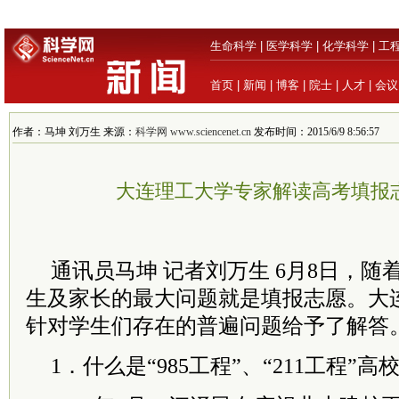
生命科学
|
医学科学
|
化学科学
|
工
首页
|
新闻
|
博客
|
院士
|
人才
|
会议
作者：马坤 刘万生 来源：
科学网 www.sciencenet.cn
发布时间：2015/6/9 8:56:57
大连理工大学专家解读高考填报
通讯员马坤 记者刘万生 6月8日，
生及家长的最大问题就是填报志愿。大
针对学生们存在的普遍问题给予了解答
1．什么是“985工程”、“211工程”高