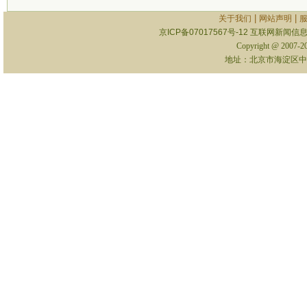
|
|
关于我们
网站声明
京ICP备07017567号-12
互联网新闻信息服
Copyright @ 2007-
地址：北京市海淀区中关村