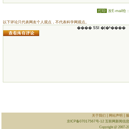
打印
发E-mail给
以下评论只代表网友个人观点，不代表科学网观点。
���� SSI �ļ�ʱ����
|
|
关于我们
网站声明
京ICP备07017567号-12
互联网新闻信息服
Copyright @ 2007-