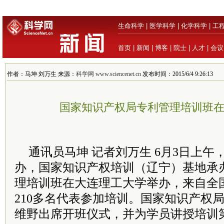
生命科学
|
医学科学
|
化学科学
|
工
首页
|
新闻
|
博客
|
院士
|
人才
|
会议
作者：马坤 刘万生 来源：
科学网 www.sciencenet.cn
发布时间：2015/6/4 9:26:13
国家知识产权局专利管理培训班
通讯员马坤 记者刘万生 6月3日上
办，国家知识产权培训（辽宁）基地承
理培训班在大连理工大学举办，来自全国
210多名代表参加培训。国家知识产权
维野出席开班仪式，并为学员讲授培训