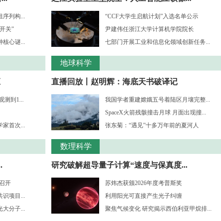
列构...
“CCF大学生启航计划”入选名单公示
开关”
尹建伟任浙江大学计算机学院院长
心谜...
七部门开展工业和信息化领域创新任务...
地球科学
应
直播回放丨赵明辉：海底天书破译记
到1...
我国学者重建嫦娥五号着陆区月壤完整...
SpaceX火箭残骸撞击月球 月面出现撞...
首次...
张东菊：“遇见”十多万年前的夏河人
数理科学
.
研究破解超导量子计算“速度与保真度...
”召开
苏炜杰获颁2026年度考普斯奖
项目...
利用阳光可直接产生光子纠缠
分子...
聚焦气候变化 研究揭示西伯利亚甲烷排...