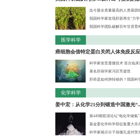
迄今最全质量最高的人类基因组序
我国科学家发现肝脏再生“力学
我国科学团队破解百年甘蔗育种核
医学科学
癌细胞会借特定蛋白关闭人体免疫反
科学家攻坚显微技术 首次临床观测
著名肝病学家冯百芳逝世
肝癌是如何肺转移的？我国科学家
化学科学
姜中宏：从化学21分到锻造中国激光“..
第449期双清论坛“电化学储氢
基金委化学科学部征集重大非共识
科学家揭示分子筛微孔道对荧光大