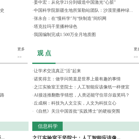
·
姜中宏：从化学21分到锻造中国激光“心脏”
史
·
中国科学院新疆生地所策勒站团队：沙漠里播种绿...
·
张永合：在“慢科学”与“快制造”间织网
·
塔克拉玛干里播种绿色
·
我国编制完成1:500万全月地质图
更多
更
观 点
>>
>>
·
让学术交流真正“活”起来
·
诺奖得主：做学问简直是世界上最有趣的事情
·
之江实验室王坚院士：人工智能应该像纸一样便宜
路
·
AI接连推翻数学猜想，人类还能守住菲尔兹奖吗？
·
丘成桐：科技为人文立实，人文为科技立心
·
《自然》关注中国首批“实践博士”的硬核突围
信息科学
..
之江实验室王坚院士：人工智能应该像...