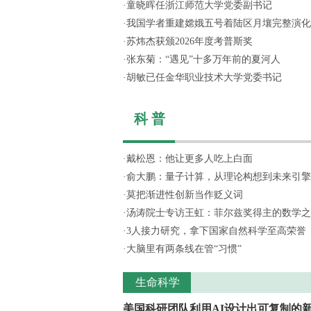
·
童晓晖任浙江师范大学党委副书记
·
我国学者重建嫦娥五号着陆区月壤完整演化
·
苏炜杰获颁2026年度考普斯奖
·
张东菊：“遇见”十多万年前的夏河人
·
胡敏已任金华职业技术大学党委书记
科 普
·
戴松恩：他让更多人吃上白面
·
俞大鹏：量子计算，从理论构想到未来引擎
·
莫把渐进性创新当作贬义词
·
汤涛院士专访王虹：菲尔兹奖得主的数学之
·
3人接力研究，拿下国家自然科学至高荣誉
·
大脑里有两条线在管“习惯”
生命科学
美国科研团队利用AI设计出可复制的新.