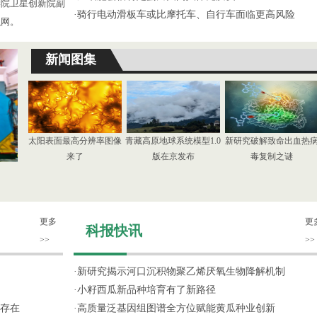
学院卫星创新院副
·
骑行电动滑板车或比摩托车、自行车面临更高风险
织网。
新闻图集
太阳表面最高分辨率图像
青藏高原地球系统模型1.0
新研究破解致命出血热
来了
版在京发布
毒复制之谜
更多
更
科报快讯
>>
>>
·
新研究揭示河口沉积物聚乙烯厌氧生物降解机制
·
小籽西瓜新品种培育有了新路径
存在
·
高质量泛基因组图谱全方位赋能黄瓜种业创新