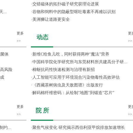
·
交错磁体的拓扑磁子研究获理论进展
...
·
谷物和饲料中的隐蔽型呕吐毒素不再难以识别
·
美洲狮让道路更安全
更多
更
动态
>>
>>
噬菌体
·
新维C给鱼儿吃，同时获得两种“魔法”营养
·
中国科学院化学研究所与东莞材料所共建高分子研...
高风险
·
棉蚜抗药性快速检测与治理有新招
成
·
人工智能可应用于环境混合污染物毒性高效评估
·
《西藏茶树病虫及天敌图谱》出版发行
·
解码棉纤维密码：从绘制“地图”到锻造“芯片”
更多
更
院 所
>>
>>
约...
·
聚焦气候变化 研究揭示西伯利亚甲烷排放加速增长