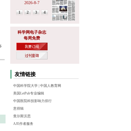
2026-8-7
1
2
3
4
科学网电子杂志
每周免费
多
友情链接
中国科学院大学
|
中国人教育网
美国LetPub专业编辑
中国医院科技影响力排行
意得辑
查尔斯沃思
AJE作者服务