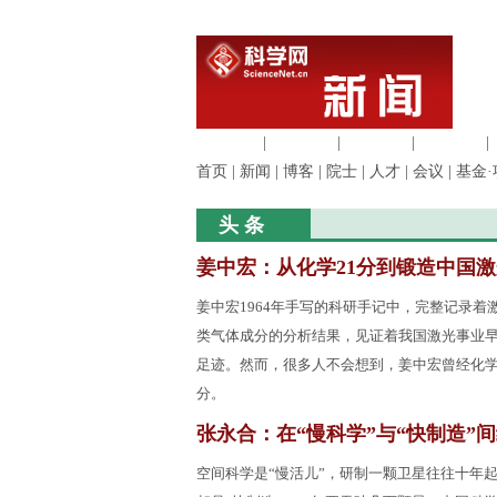
生命科学
|
医学科学
|
化学科学
|
工程材料
|
首页
|
新闻
|
博客
|
院士
|
人才
|
会议
|
基金·
头 条
姜中宏：从化学21分到锻造中国激
姜中宏1964年手写的科研手记中，完整记录着
类气体成分的分析结果，见证着我国激光事业
足迹。然而，很多人不会想到，姜中宏曾经化学
分。
张永合：在“慢科学”与“快制造”
空间科学是“慢活儿”，研制一颗卫星往往十年