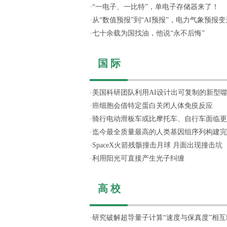
·
“一电子、一比特”，单电子存储器来了！
·
从“数值预报”到“AI预报”，电力气象预报变天
·
七十余载为国找油，他说“永不后悔”
国 际
·
美国科研团队利用AI设计出可复制的新型
·
癌细胞会借特定蛋白关闭人体免疫反应
·
骑行电动滑板车或比摩托车、自行车面临更
·
迄今最全质量最高的人类基因组序列构建完
·
SpaceX火箭残骸撞击月球 月面出现撞击坑
·
利用阳光可直接产生光子纠缠
高 校
·
研究破解超导量子计算“速度与保真度”相互制