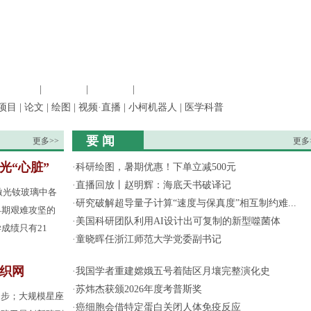
信息科学
|
地球科学
|
数理科学
|
管理综合
项目
|
论文
|
绘图
|
视频·直播
|
小柯机器人
|
医学科普
要 闻
更多>>
更多
光“心脏”
·
科研绘图，暑期优惠！下单立减500元
·
直播回放丨赵明辉：海底天书破译记
激光钕玻璃中各
·
研究破解超导量子计算“速度与保真度”相互制约难...
早期艰难攻坚的
·
美国科研团队利用AI设计出可复制的新型噬菌体
成绩只有21
·
童晓晖任浙江师范大学党委副书记
间织网
·
我国学者重建嫦娥五号着陆区月壤完整演化史
·
苏炜杰获颁2026年度考普斯奖
起步；大规模星座
·
癌细胞会借特定蛋白关闭人体免疫反应