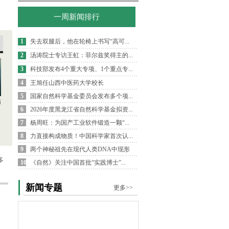
一周新闻排行
1
失去双腿后，他在轮椅上书写“高可...
2
汤涛院士专访王虹：菲尔兹奖得主的...
3
科技部发布4个重大专项、1个重点专...
4
王旭任山西中医药大学校长
5
国家自然科学基金委员会发布多个项...
病
6
2026年度黑龙江省自然科学基金拟资...
7
杨周旺：为国产工业软件锻造一颗“...
8
力直接构成物质！中国科学家首次认...
9
两个神秘祖先在现代人类DNA中现形
多
10
《自然》关注中国首批“实践博士”...
新闻专题
更多>>