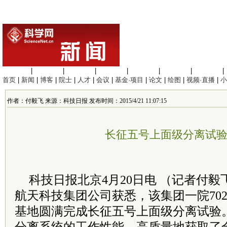
生命科学
|
医学科学
|
化学科学
|
工程材料
|
信息科学
|
地球科学
|
数理科学
|
首页
|
新闻
|
博客
|
院士
|
人才
|
会议
|
基金·项目
|
论文
|
绘图
|
视频·直播
|
小
作者：付毅飞 来源：科技日报 发布时间：2015/4/21 11:07:15
长征五号上面级分离试
科技日报北京4月20日电 （记者付毅
航天科技集团公司获悉，该集团一院70
基地圆满完成长征五号上面级分离试验