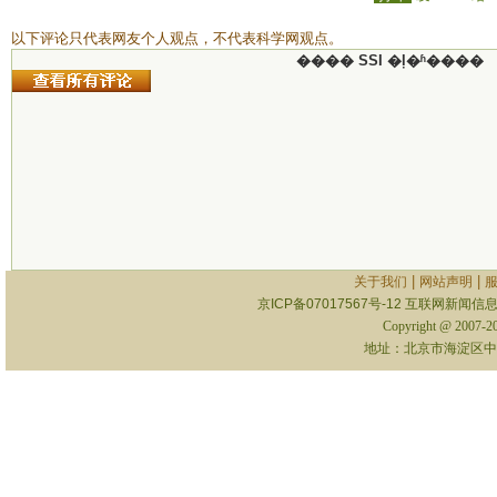
以下评论只代表网友个人观点，不代表科学网观点。
���� SSI �ļ�ʱ����
|
|
关于我们
网站声明
京ICP备07017567号-12
互联网新闻信息服
Copyright @ 2007-
地址：北京市海淀区中关村