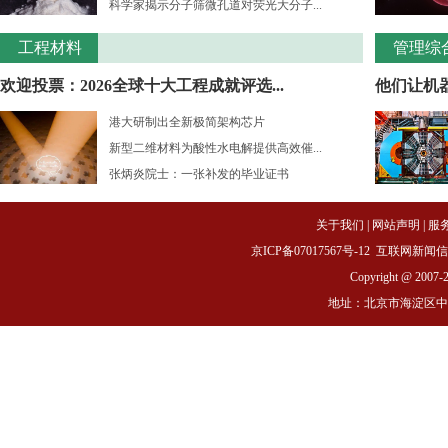
科学家揭示分子筛微孔道对荧光大分子...
工程材料
管理综
欢迎投票：2026全球十大工程成就评选...
他们让机
港大研制出全新极简架构芯片
新型二维材料为酸性水电解提供高效催...
张炳炎院士：一张补发的毕业证书
关于我们
|
网站声明
|
服
京ICP备07017567号-12
互联网新闻信息服务
Copyright @ 2007-
地址：北京市海淀区中关村