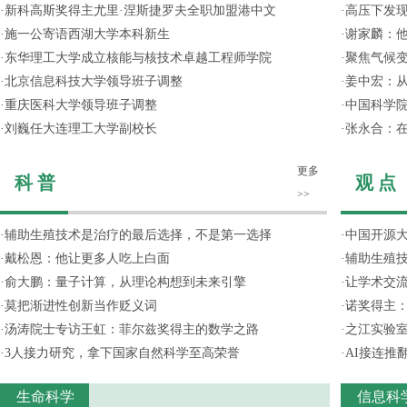
·
新科高斯奖得主尤里·涅斯捷罗夫全职加盟港中文
·
高压下发
·
施一公寄语西湖大学本科新生
·
谢家麟：他
·
东华理工大学成立核能与核技术卓越工程师学院
·
聚焦气候变
·
北京信息科技大学领导班子调整
·
姜中宏：从
·
重庆医科大学领导班子调整
·
中国科学院
·
刘巍任大连理工大学副校长
·
张永合：在
更多
科 普
观 点
>>
·
辅助生殖技术是治疗的最后选择，不是第一选择
·
中国开源大
·
戴松恩：他让更多人吃上白面
·
辅助生殖
·
俞大鹏：量子计算，从理论构想到未来引擎
·
让学术交流
·
莫把渐进性创新当作贬义词
·
诺奖得主
·
汤涛院士专访王虹：菲尔兹奖得主的数学之路
·
之江实验
·
3人接力研究，拿下国家自然科学至高荣誉
·
AI接连推
生命科学
信息科