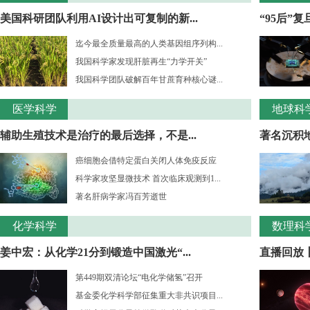
美国科研团队利用AI设计出可复制的新...
“95后”
迄今最全质量最高的人类基因组序列构...
我国科学家发现肝脏再生“力学开关”
我国科学团队破解百年甘蔗育种核心谜...
医学科学
地球科
辅助生殖技术是治疗的最后选择，不是...
著名沉积
癌细胞会借特定蛋白关闭人体免疫反应
科学家攻坚显微技术 首次临床观测到1...
著名肝病学家冯百芳逝世
化学科学
数理科
姜中宏：从化学21分到锻造中国激光“...
直播回放丨
第449期双清论坛“电化学储氢”召开
基金委化学科学部征集重大非共识项目...