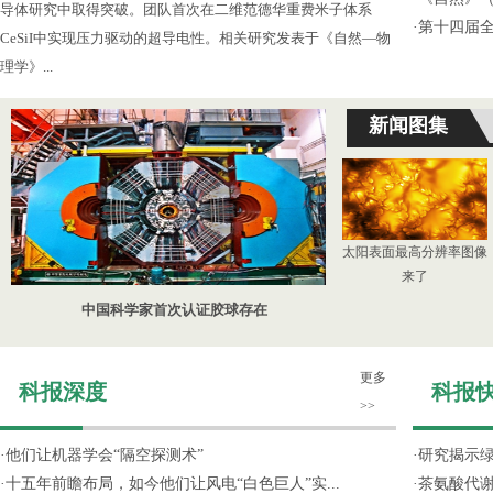
导体研究中取得突破。团队首次在二维范德华重费米子体系
·
第十四届
CeSiI中实现压力驱动的超导电性。相关研究发表于《自然—物
理学》...
新闻图集
太阳表面最高分辨率图像
来了
中国科学家首次认证胶球存在
更多
科报深度
科报
>>
·
他们让机器学会“隔空探测术”
·
研究揭示
·
十五年前瞻布局，如今他们让风电“白色巨人”实...
·
茶氨酸代