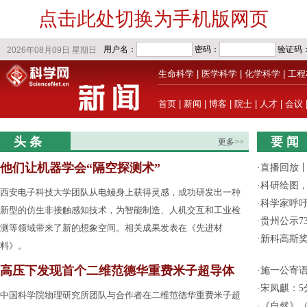
点击此处切换为手机版网页
生命科学
|
医学科学
|
化学科学
|
工程
首页
|
新闻
|
博客
|
院士
|
人才
|
会议
头 条
要 闻
更多>>
他们让机器学会“隔空探测术”
·
直播回放
·
科研绘图，
西安电子科技大学团队从电鳗身上获得灵感，成功研发出一种
·
科学家呼
新型的仿生非接触感知技术，为智能制造、人机交互和工业检
·
贵州公示7
测等领域带来了新的想象空间。相关成果发表在《先进材
·
新科高斯奖
料》。
高压下发现首个二维范德华重费米子超导体
·
施一公寄
·
宋凤麒：
中国科学院物理研究所团队与合作者在二维范德华重费米子超
·
《自然》（