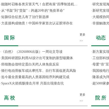
·
能随时召唤各类灾害天气！合肥有座“四季制造机...
·
研究发现
·
从“书架”到“货架”：跨越20年的“免疫革命”
·
新研究发现
·
短肠综合征患儿有了治疗新选择
·
大规模协同
·
力直接构成物质！中国科学家首次认证胶球存在
·
非接触激光
更多
国 际
动态
>>
·
《自然》（20260806出版）一周论文导读
·
新方案实
·
美国科研团队利用AI设计出可复制的新型噬菌体
·
工信部科技
·
癌细胞会借特定蛋白关闭人体免疫反应
·
母爱“倍”
·
骑行电动滑板车或比摩托车、自行车面临更高风险
·
我国核电行
·
迄今最全质量最高的人类基因组序列构建完成
·
隆基成为
·
SpaceX火箭残骸撞击月球 月面出现撞击坑
·
超5000
更多
高 校
院 所
>>