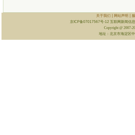
|
|
关于我们
网站声明
京ICP备07017567号-12
互联网新闻信息服
Copyright @ 2007-
地址：北京市海淀区中关村