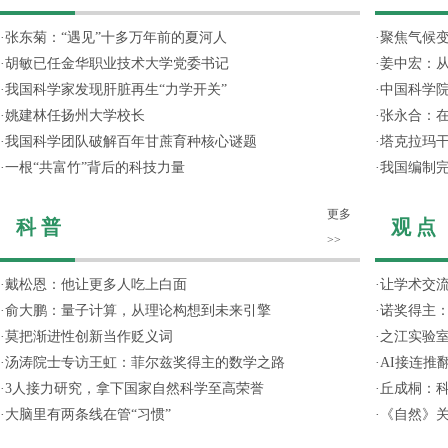
·
张东菊：“遇见”十多万年前的夏河人
·
聚焦气候变
·
胡敏已任金华职业技术大学党委书记
·
姜中宏：从
·
我国科学家发现肝脏再生“力学开关”
·
中国科学院
·
姚建林任扬州大学校长
·
张永合：在
·
我国科学团队破解百年甘蔗育种核心谜题
·
塔克拉玛
·
一根“共富竹”背后的科技力量
·
我国编制完
更多
科 普
观 点
>>
·
戴松恩：他让更多人吃上白面
·
让学术交流
·
俞大鹏：量子计算，从理论构想到未来引擎
·
诺奖得主
·
莫把渐进性创新当作贬义词
·
之江实验
·
汤涛院士专访王虹：菲尔兹奖得主的数学之路
·
AI接连推
·
3人接力研究，拿下国家自然科学至高荣誉
·
丘成桐：
·
大脑里有两条线在管“习惯”
·
《自然》关