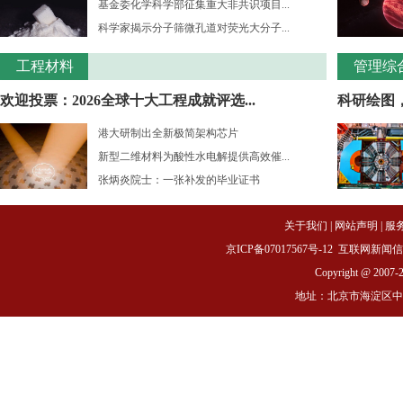
基金委化学科学部征集重大非共识项目...
科学家揭示分子筛微孔道对荧光大分子...
工程材料
管理综
欢迎投票：2026全球十大工程成就评选...
科研绘图
港大研制出全新极简架构芯片
新型二维材料为酸性水电解提供高效催...
张炳炎院士：一张补发的毕业证书
关于我们
|
网站声明
|
服
京ICP备07017567号-12
互联网新闻信息服务
Copyright @ 2007-
地址：北京市海淀区中关村