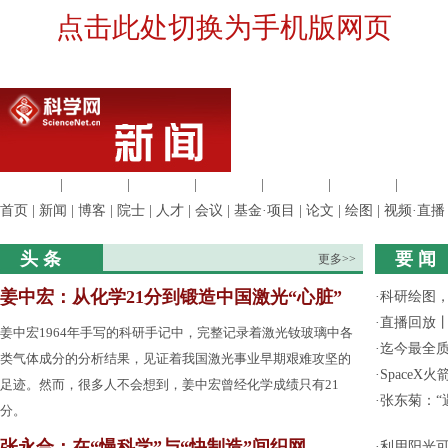
点击此处切换为手机版网页
生命科学
|
医学科学
|
化学科学
|
工程材料
|
信息科学
|
地球科学
|
数理科
首页
|
新闻
|
博客
|
院士
|
人才
|
会议
|
基金·项目
|
论文
|
绘图
|
视频·直播
头 条
要 闻
更多>>
姜中宏：从化学21分到锻造中国激光“心脏”
·
科研绘图，
·
直播回放
姜中宏1964年手写的科研手记中，完整记录着激光钕玻璃中各
·
迄今最全
类气体成分的分析结果，见证着我国激光事业早期艰难攻坚的
·
Space
足迹。然而，很多人不会想到，姜中宏曾经化学成绩只有21
·
张东菊：“
分。
张永合：在“慢科学”与“快制造”间织网
·
利用阳光