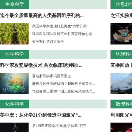
生命科学
信息科
迄今最全质量最高的人类基因组序列构...
之江实验室
我国科学家发现肝脏再生“力学开关”
我国科学团队破解百年甘蔗育种核心谜...
美洲狮让道路更安全
医学科学
地球科
科学家攻坚显微技术 首次临床观测到1...
直播回放
著名肝病学家冯百芳逝世
肝癌是如何肺转移的？我国科学家首次...
气候变暖正重塑非洲儿童疟疾风险地理...
化学科学
数理科
姜中宏：从化学21分到锻造中国激光“...
利用阳光
第449期双清论坛“电化学储氢”召开