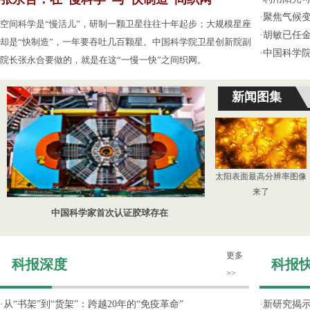
·
聚焦气候变
空间科学是“慢活儿”，研制一颗卫星往往十年起步；大规模星座
·
胡敏已任
却是“快制造”，一年要吞吐几百颗星。中国科学院卫星创新院副
·
中国科学
院长张永合要做的，就是在这“一慢一快”之间织网。
新闻图集
太阳表面最高分辨率图像
来了
中国科学家首次认证胶球存在
更多
科报深度
科报
>>
·
从“书架”到“货架”：跨越20年的“免疫革命”
·
新研究揭