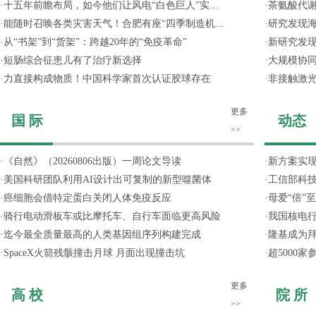
·
十五年前瞻布局，如今他们让风电“白色巨人”实...
·
茶氨酸代
·
能随时召唤各类灾害天气！合肥有座“四季制造机...
·
研究发现
·
从“书架”到“货架”：跨越20年的“免疫革命”
·
新研究发现
·
短肠综合征患儿有了治疗新选择
·
大规模协同
·
力直接构成物质！中国科学家首次认证胶球存在
·
非接触激光
更多
国 际
动态
>>
·
《自然》（20260806出版）一周论文导读
·
新方案实
·
美国科研团队利用AI设计出可复制的新型噬菌体
·
工信部科技
·
癌细胞会借特定蛋白关闭人体免疫反应
·
母爱“倍”
·
骑行电动滑板车或比摩托车、自行车面临更高风险
·
我国核电行
·
迄今最全质量最高的人类基因组序列构建完成
·
隆基成为
·
SpaceX火箭残骸撞击月球 月面出现撞击坑
·
超5000
更多
高 校
院 所
>>