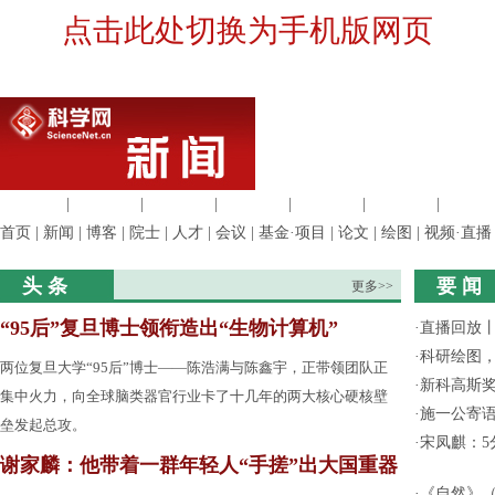
点击此处切换为手机版网页
生命科学
|
医学科学
|
化学科学
|
工程材料
|
信息科学
|
地球科学
|
数理科
首页
|
新闻
|
博客
|
院士
|
人才
|
会议
|
基金·项目
|
论文
|
绘图
|
视频·直播
头 条
要 闻
更多>>
“95后”复旦博士领衔造出“生物计算机”
·
直播回放
·
科研绘图，
两位复旦大学“95后”博士——陈浩满与陈鑫宇，正带领团队正
·
新科高斯奖
集中火力，向全球脑类器官行业卡了十几年的两大核心硬核壁
·
施一公寄
垒发起总攻。
·
宋凤麒：
谢家麟：他带着一群年轻人“手搓”出大国重器
·
《自然》（