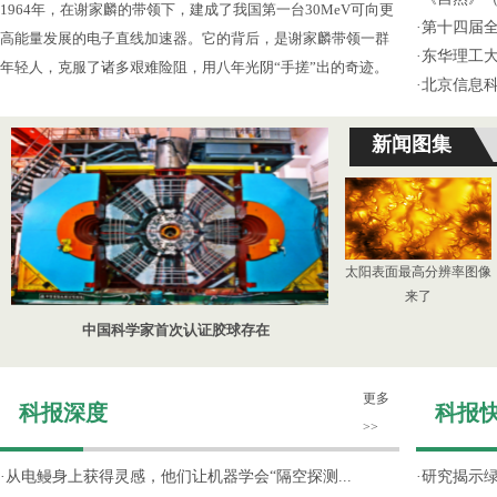
1964年，在谢家麟的带领下，建成了我国第一台30MeV可向更
·
第十四届
高能量发展的电子直线加速器。它的背后，是谢家麟带领一群
·
东华理工
年轻人，克服了诸多艰难险阻，用八年光阴“手搓”出的奇迹。
·
北京信息
新闻图集
太阳表面最高分辨率图像
来了
中国科学家首次认证胶球存在
更多
科报深度
科报
>>
·
从电鳗身上获得灵感，他们让机器学会“隔空探测...
·
研究揭示