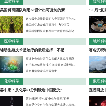
生命科学
信息科
美国科研团队利用AI设计出可复制的新...
“95后”
迄今最全质量最高的人类基因组序列构...
我国科学家发现肝脏再生“力学开关”
我国科学团队破解百年甘蔗育种核心谜...
医学科学
地球科
辅助生殖技术是治疗的最后选择，不是...
著名沉积
癌细胞会借特定蛋白关闭人体免疫反应
科学家攻坚显微技术 首次临床观测到1...
著名肝病学家冯百芳逝世
化学科学
数理科
姜中宏：从化学21分到锻造中国激光“...
直播回放丨
第449期双清论坛“电化学储氢”召开
基金委化学科学部征集重大非共识项目...