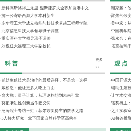
·
新科高斯奖得主尤里·涅斯捷罗夫全职加盟港中文
·
谢家麟：他
·
施一公寄语西湖大学本科新生
·
聚焦气候变
·
东华理工大学成立核能与核技术卓越工程师学院
·
姜中宏：从
·
北京信息科技大学领导班子调整
·
中国科学院
·
重庆医科大学领导班子调整
·
张永合：在
·
刘巍任大连理工大学副校长
·
塔克拉玛
更多
科 普
观 点
>>
·
辅助生殖技术是治疗的最后选择，不是第一选择
·
中国开源大
·
戴松恩：他让更多人吃上白面
·
辅助生殖
·
俞大鹏：量子计算，从理论构想到未来引擎
·
让学术交流
·
莫把渐进性创新当作贬义词
·
诺奖得主
·
汤涛院士专访王虹：菲尔兹奖得主的数学之路
·
之江实验
·
3人接力研究，拿下国家自然科学至高荣誉
·
AI接连推