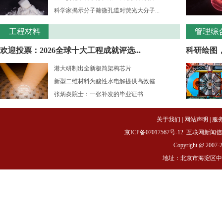
科学家揭示分子筛微孔道对荧光大分子...
工程材料
管理综
欢迎投票：2026全球十大工程成就评选...
科研绘图
港大研制出全新极简架构芯片
新型二维材料为酸性水电解提供高效催...
张炳炎院士：一张补发的毕业证书
关于我们
|
网站声明
|
服
京ICP备07017567号-12
互联网新闻信息服务
Copyright @ 2007-
地址：北京市海淀区中关村