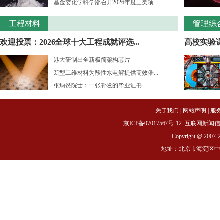
基金委化学科学部召开2026年度三类项...
工程材料
管理综
欢迎投票：2026全球十大工程成就评选...
高校实验课
港大研制出全新极简架构芯片
新型二维材料为酸性水电解提供高效催...
张炳炎院士：一张补发的毕业证书
关于我们
|
网站声明
|
服
京ICP备07017567号-12
互联网新闻信息服务
Copyright @ 2007-
地址：北京市海淀区中关村