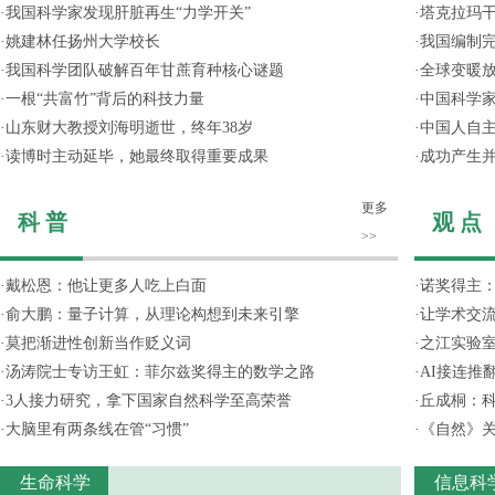
·
我国科学家发现肝脏再生“力学开关”
·
塔克拉玛
·
姚建林任扬州大学校长
·
我国编制完
·
我国科学团队破解百年甘蔗育种核心谜题
·
全球变暖放
·
一根“共富竹”背后的科技力量
·
中国科学
·
山东财大教授刘海明逝世，终年38岁
·
中国人自主
·
读博时主动延毕，她最终取得重要成果
·
成功产生并
更多
科 普
观 点
>>
·
戴松恩：他让更多人吃上白面
·
诺奖得主
·
俞大鹏：量子计算，从理论构想到未来引擎
·
让学术交流
·
莫把渐进性创新当作贬义词
·
之江实验
·
汤涛院士专访王虹：菲尔兹奖得主的数学之路
·
AI接连推
·
3人接力研究，拿下国家自然科学至高荣誉
·
丘成桐：
·
大脑里有两条线在管“习惯”
·
《自然》关
生命科学
信息科