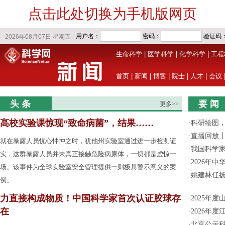
点击此处切换为手机版网页
生命科学
|
医学科学
|
化学科学
|
工程
首页
|
新闻
|
博客
|
院士
|
人才
|
会议
头 条
要 闻
更多>>
高校实验课惊现“致命病菌”，结果……
·
科研绘图，
·
直播回放
就在暴露人员忧心忡忡之时，犹他州实验室通过进一步检测证
·
我国科学家
实，这群暴露人员并未真正接触危险病原体，一切都是虚惊一
·
2026年
场。该事件为全球实验室安全管理提供一则极具警示意义的案
·
姚建林任
例。
力直接构成物质！中国科学家首次认证胶球存
·
2025年
在
·
2026年
·
北京公示