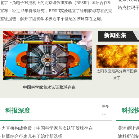
北京正负电子对撞机上的北京谱仪III实验（BESIII）国际合作组
·
塔克拉玛
宣布：经过15年持续研究，BESIII实验建立了证明胶球存在的完
整证据链，解开了困扰学术界近半个世纪的胶球存在之谜。
新闻图集
太阳表面最高分辨率图像
来了
中国科学家首次认证胶球存在
更多
科报深度
科报
>>
·
力直接构成物质！中国科学家首次认证胶球存在
·
美洲狮让
·
短肠综合征患儿有了治疗新选择
·
油料所创