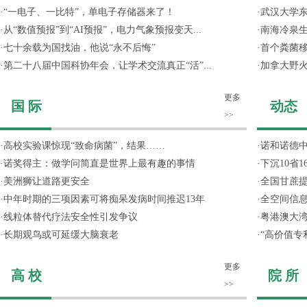
·
“一电子、一比特”，单电子存储器来了！
·
武汉大学东
·
从“数值预报”到“AI预报”，电力气象预报变天...
·
南海冷泉
·
七十余载为国找油，他说“永不后悔”
·
首个粪菌
·
第二十八届中国科协年会，让学术交流真正“活”...
·
加拿大野
更多
国 际
动态
>>
·
高校实验课惊现“致命病菌”，结果……
·
诺和诺德
·
诺奖得主：做学问简直是世界上最有趣的事情
·
下沉10省
·
美洲狮让道路更安全
·
全国甘蔗
·
中年时期的三项因素可将痴呆发病时间推迟13年
·
全空间信
·
线粒体替代疗法安全性引发争议
·
粤港澳大
·
长期观鸟或可延缓大脑衰老
·
“高价值专
更多
高 校
院 所
>>