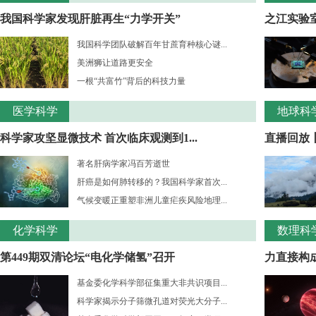
我国科学家发现肝脏再生“力学开关”
之江实验室
我国科学团队破解百年甘蔗育种核心谜...
美洲狮让道路更安全
一根“共富竹”背后的科技力量
医学科学
地球科
科学家攻坚显微技术 首次临床观测到1...
直播回放
著名肝病学家冯百芳逝世
肝癌是如何肺转移的？我国科学家首次...
气候变暖正重塑非洲儿童疟疾风险地理...
化学科学
数理科
第449期双清论坛“电化学储氢”召开
力直接构成
基金委化学科学部征集重大非共识项目...
科学家揭示分子筛微孔道对荧光大分子...