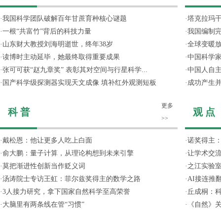
·
我国科学团队破解百年甘蔗育种核心谜题
·
塔克拉玛
·
一根“共富竹”背后的科技力量
·
我国编制完
·
山东财大教授刘海明逝世，终年38岁
·
全球变暖放
·
读博时主动延毕，她最终取得重要成果
·
中国科学
·
张可可获“赵九章奖” 表彰其对空间与行星科学...
·
中国人自主
·
国产科学级探测器实现天文成像 填补红外观测短板
·
成功产生并
更多
科 普
观 点
>>
·
戴松恩：他让更多人吃上白面
·
诺奖得主
·
俞大鹏：量子计算，从理论构想到未来引擎
·
让学术交流
·
莫把渐进性创新当作贬义词
·
之江实验
·
汤涛院士专访王虹：菲尔兹奖得主的数学之路
·
AI接连推
·
3人接力研究，拿下国家自然科学至高荣誉
·
丘成桐：
·
大脑里有两条线在管“习惯”
·
《自然》关