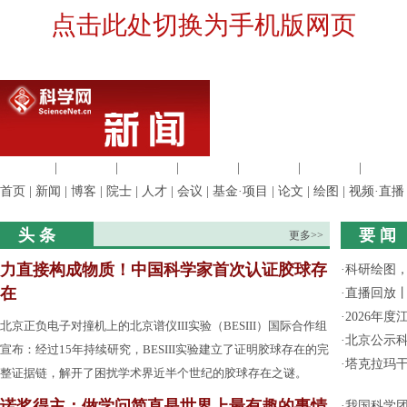
点击此处切换为手机版网页
生命科学
|
医学科学
|
化学科学
|
工程材料
|
信息科学
|
地球科学
|
数理科
首页
|
新闻
|
博客
|
院士
|
人才
|
会议
|
基金·项目
|
论文
|
绘图
|
视频·直播
头 条
要 闻
更多>>
力直接构成物质！中国科学家首次认证胶球存
·
科研绘图，
在
·
直播回放
·
2026年
北京正负电子对撞机上的北京谱仪III实验（BESIII）国际合作组
·
北京公示
宣布：经过15年持续研究，BESIII实验建立了证明胶球存在的完
·
塔克拉玛
整证据链，解开了困扰学术界近半个世纪的胶球存在之谜。
诺奖得主：做学问简直是世界上最有趣的事情
·
我国科学