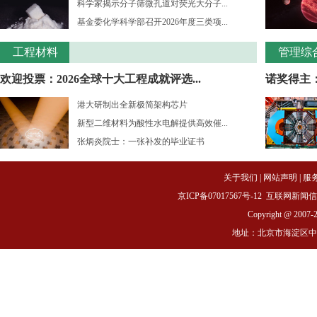
科学家揭示分子筛微孔道对荧光大分子...
基金委化学科学部召开2026年度三类项...
工程材料
管理综
欢迎投票：2026全球十大工程成就评选...
诺奖得主：
港大研制出全新极简架构芯片
新型二维材料为酸性水电解提供高效催...
张炳炎院士：一张补发的毕业证书
关于我们
|
网站声明
|
服
京ICP备07017567号-12
互联网新闻信息服务
Copyright @ 2007-
地址：北京市海淀区中关村