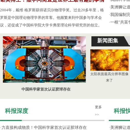
·
美洲狮让
2004年，戴维·格罗斯获得诺贝尔物理学奖。过去20多年里，格
·
我国编制完
罗斯是中国理论物理学界的常客。他频繁来到中国参与学术会
·
一根“共富
议，还促成了中国科学院大学卡弗里理论科学研究所的创立。
新闻图集
太阳表面最高分辨率图像
来了
中国科学家首次认证胶球存在
更多
科报深度
科报
>>
·
力直接构成物质！中国科学家首次认证胶球存在
·
美洲狮让