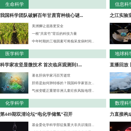
生命科学
信息科
我国科学团队破解百年甘蔗育种核心谜...
之江实验室
美洲狮让道路更安全
一根“共富竹”背后的科技力量
中年时期的三项因素可将痴呆发病时间...
医学科学
地球科
科学家攻坚显微技术 首次临床观测到1...
直播回放
著名肝病学家冯百芳逝世
肝癌是如何肺转移的？我国科学家首次...
气候变暖正重塑非洲儿童疟疾风险地理...
化学科学
数理科
第449期双清论坛“电化学储氢”召开
力直接构成
基金委化学科学部征集重大非共识项目...