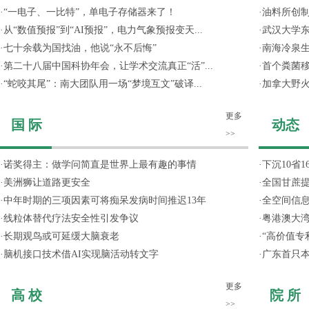
·
“一电子、一比特”，单电子存储器来了！
·
油料所创
·
从“数值预报”到“AI预报”，电力气象预报变天...
·
武汉大学东
·
七十余载为国找油，他说“永不后悔”
·
南海冷泉
·
第二十八届中国科协年会，让学术交流真正“活”...
·
首个粪菌
·
“蛇咬其尾”：南大团队用一场“梦境互文”破译...
·
加拿大野
更多
国 际
动态
>>
·
诺奖得主：做学问简直是世界上最有趣的事情
·
下沉10省
·
美洲狮让道路更安全
·
全国甘蔗
·
中年时期的三项因素可将痴呆发病时间推迟13年
·
全空间信
·
线粒体替代疗法安全性引发争议
·
粤港澳大
·
长期观鸟或可延缓大脑衰老
·
“高价值专
·
脑机接口技术借AI实现脑活动转文字
·
广东首只
更多
高 校
院 所
>>