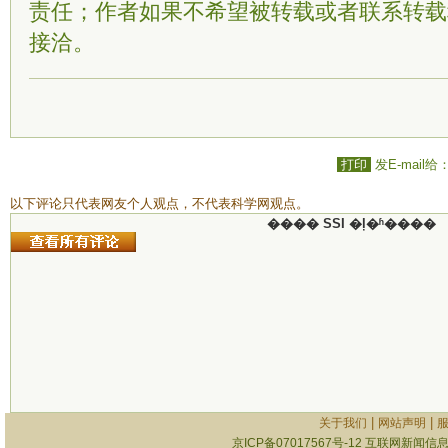
责任；作者如果不希望被转载或者联系转载
接洽。
打印
发E-mail给
以下评论只代表网友个人观点，不代表科学网观点。
���� SSI �ļ�ʱ����
|
|
关于我们
网站声明
京ICP备07017567号-12
互联网新闻信息服