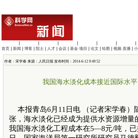
生命科学
|
医学科学
|
化学科学
|
工程材料
|
信息科学
|
地球科学
|
数理科学
|
首页
|
新闻
|
博客
|
院士
|
人才
|
会议
|
基金·项目
|
论文
|
绘图
|
视频·直播
|
小
作者：宋学春 来源：人民日报 发布时间：2014-6-12 9:49:52
我国海水淡化成本接近国际水平 
本报青岛6月11日电 （记者宋学春
张，海水淡化已经成为提供水资源增量
我国海水淡化工程成本在5—8元/吨，已