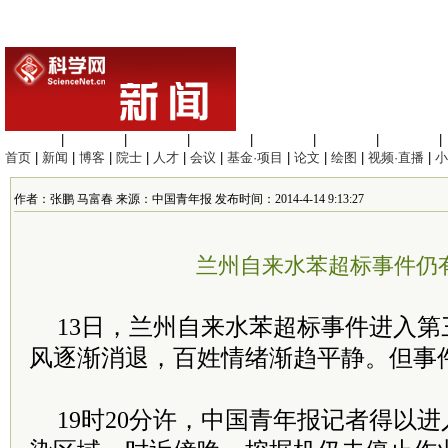
生命科学
|
医学科学
|
化学科学
|
工程材料
|
信息科学
|
地球科学
|
数理科学
|
首页
|
新闻
|
博客
|
院士
|
人才
|
会议
|
基金·项目
|
论文
|
绘图
|
视频·直播
|
小
作者：张鹏 马富春 来源：中国青年报 发布时间：2014-4-14 9:13:27
兰州自来水苯超标事件仍
13日，兰州自来水苯超标事件进入
风逐渐消退，百姓情绪渐趋平静。但事
19时20分许，中国青年报记者得以