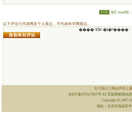
打印
发E-mail给
以下评论只代表网友个人观点，不代表科学网观点。
���� SSI �ļ�ʱ����
|
|
关于我们
网站声明
京ICP备07017567号-12
互联网新闻信息服
Copyright @ 2007-
地址：北京市海淀区中关村