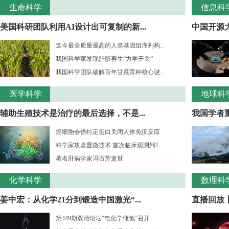
生命科学
信息科
美国科研团队利用AI设计出可复制的新...
中国开源大
迄今最全质量最高的人类基因组序列构...
我国科学家发现肝脏再生“力学开关”
我国科学团队破解百年甘蔗育种核心谜...
医学科学
地球科
辅助生殖技术是治疗的最后选择，不是...
我国学者重
癌细胞会借特定蛋白关闭人体免疫反应
科学家攻坚显微技术 首次临床观测到1...
著名肝病学家冯百芳逝世
化学科学
数理科
姜中宏：从化学21分到锻造中国激光“...
直播回放丨
第449期双清论坛“电化学储氢”召开