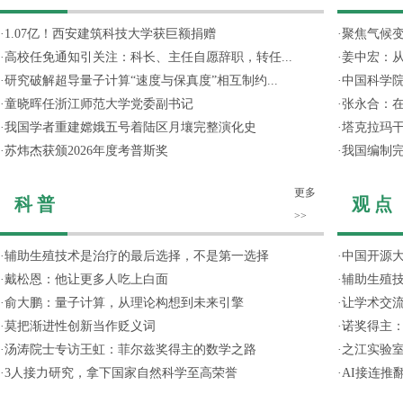
·
1.07亿！西安建筑科技大学获巨额捐赠
·
聚焦气候变
·
高校任免通知引关注：科长、主任自愿辞职，转任...
·
姜中宏：从
·
研究破解超导量子计算“速度与保真度”相互制约...
·
中国科学院
·
童晓晖任浙江师范大学党委副书记
·
张永合：在
·
我国学者重建嫦娥五号着陆区月壤完整演化史
·
塔克拉玛
·
苏炜杰获颁2026年度考普斯奖
·
我国编制完
更多
科 普
观 点
>>
·
辅助生殖技术是治疗的最后选择，不是第一选择
·
中国开源大
·
戴松恩：他让更多人吃上白面
·
辅助生殖
·
俞大鹏：量子计算，从理论构想到未来引擎
·
让学术交流
·
莫把渐进性创新当作贬义词
·
诺奖得主
·
汤涛院士专访王虹：菲尔兹奖得主的数学之路
·
之江实验
·
3人接力研究，拿下国家自然科学至高荣誉
·
AI接连推