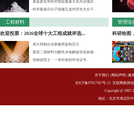
基金委化学科学部征集重大非共识项目...
科学家揭示分子筛微孔道对荧光大分子...
工程材料
管理综
欢迎投票：2026全球十大工程成就评选...
科研绘图
港大研制出全新极简架构芯片
新型二维材料为酸性水电解提供高效催...
张炳炎院士：一张补发的毕业证书
关于我们
|
网站声明
|
服
京ICP备07017567号-12
互联网新闻信息服务
Copyright @ 2007-
地址：北京市海淀区中关村