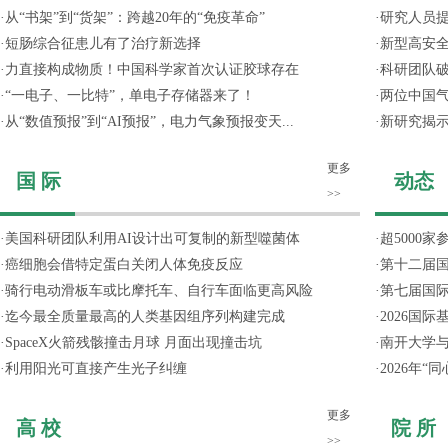
·
从“书架”到“货架”：跨越20年的“免疫革命”
·
研究人员提
·
短肠综合征患儿有了治疗新选择
·
新型高安全
·
力直接构成物质！中国科学家首次认证胶球存在
·
科研团队破
·
“一电子、一比特”，单电子存储器来了！
·
两位中国气
·
从“数值预报”到“AI预报”，电力气象预报变天...
·
新研究揭
更多
国 际
动态
>>
·
美国科研团队利用AI设计出可复制的新型噬菌体
·
超5000
·
癌细胞会借特定蛋白关闭人体免疫反应
·
第十二届
·
骑行电动滑板车或比摩托车、自行车面临更高风险
·
第七届国
·
迄今最全质量最高的人类基因组序列构建完成
·
2026国
·
SpaceX火箭残骸撞击月球 月面出现撞击坑
·
南开大学
·
利用阳光可直接产生光子纠缠
·
2026年
更多
高 校
院 所
>>