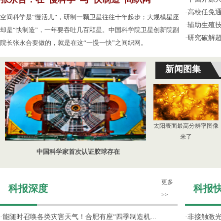
·
高校任免通
空间科学是“慢活儿”，研制一颗卫星往往十年起步；大规模星座
·
辅助生殖
却是“快制造”，一年要吞吐几百颗星。中国科学院卫星创新院副
·
研究破解超
院长张永合要做的，就是在这“一慢一快”之间织网。
新闻图集
太阳表面最高分辨率图像
来了
中国科学家首次认证胶球存在
更多
科报深度
科报
>>
·
能随时召唤各类灾害天气！合肥有座“四季制造机...
·
非接触激光