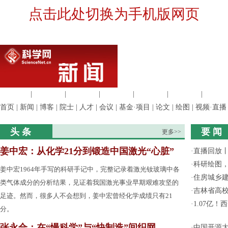
点击此处切换为手机版网页
生命科学
|
医学科学
|
化学科学
|
工程材料
|
信息科学
|
地球科学
|
数理科
首页
|
新闻
|
博客
|
院士
|
人才
|
会议
|
基金·项目
|
论文
|
绘图
|
视频·直播
头 条
要 闻
更多>>
姜中宏：从化学21分到锻造中国激光“心脏”
·
直播回放
·
科研绘图，
姜中宏1964年手写的科研手记中，完整记录着激光钕玻璃中各
·
住房城乡
类气体成分的分析结果，见证着我国激光事业早期艰难攻坚的
·
吉林省高
足迹。然而，很多人不会想到，姜中宏曾经化学成绩只有21
·
1.07亿
分。
张永合：在“慢科学”与“快制造”间织网
·
中国开源大