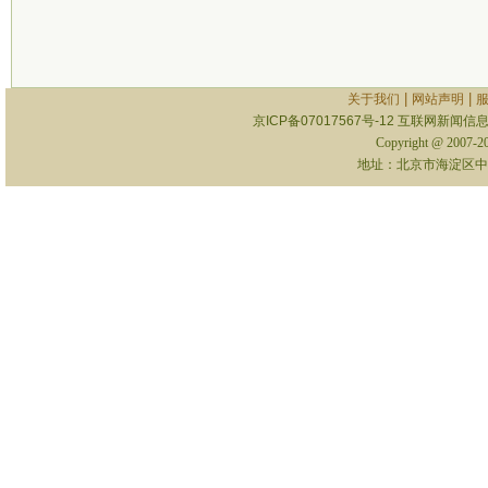
|
|
关于我们
网站声明
京ICP备07017567号-12
互联网新闻信息服
Copyright @ 2007-
地址：北京市海淀区中关村