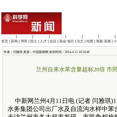
生命科学
|
医学科学
|
化学科学
|
工程材料
|
信息科学
|
地球科学
|
数理科学
|
首页
|
新闻
|
博客
|
院士
|
人才
|
会议
|
基金·项目
|
论文
|
绘图
|
视频·直播
|
小
作者：闫雅琪 来源：中国新闻网 发布时间：2014-4-11 16:54:48
兰州自来水苯含量超标20倍 市
中新网兰州4月11日电 (记者 闫雅琪
水务集团公司出厂水及自流沟水样中苯