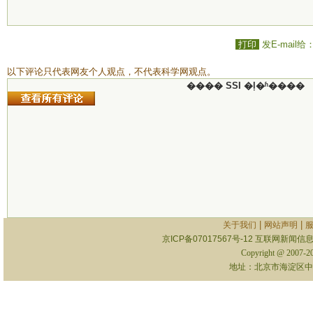
打印
发E-mail给
以下评论只代表网友个人观点，不代表科学网观点。
���� SSI �ļ�ʱ����
|
|
关于我们
网站声明
京ICP备07017567号-12
互联网新闻信息服
Copyright @ 2007-
地址：北京市海淀区中关村