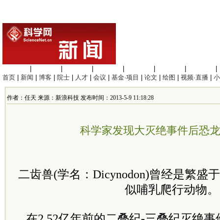
生命科学
|
医学科学
|
化学科学
|
工程材料
|
信息科学
|
地球科学
|
数理科学
|
首页
|
新闻
|
博客
|
院士
|
人才
|
会议
|
基金·项目
|
论文
|
绘图
|
视频·直播
|
小
作者：任天 来源：新浪科技 发布时间：2013-5-9 11:18:28
科学家发现大灭绝事件后恐
二齿兽(学名：Dicynodon)曾经是繁
似哺乳爬行动物。
在2.52亿年前的二叠纪-三叠纪灭绝