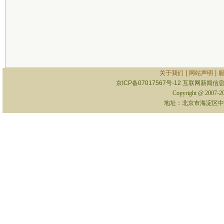
|
|
关于我们
网站声明
京ICP备07017567号-12
互联网新闻信息服
Copyright @ 2007-
地址：北京市海淀区中关村