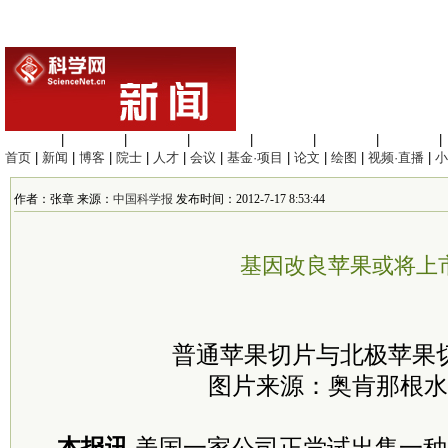
生命科学
|
医学科学
|
化学科学
|
工程材料
|
信息科学
|
地球科学
|
数理科学
|
首页
|
新闻
|
博客
|
院士
|
人才
|
会议
|
基金·项目
|
论文
|
绘图
|
视频·直播
|
小
作者：张章 来源：
中国科学报
发布时间：2012-7-17 8:53:44
基因改良苹果或将上
普通苹果切片与北极苹果
图片来源：奥肯那根水