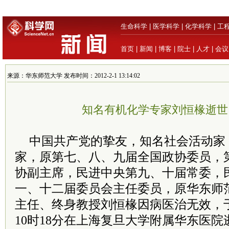
生命科学
|
医学科学
|
化学科学
|
工
首页
|
新闻
|
博客
|
院士
|
人才
|
会议
来源：华东师范大学 发布时间：2012-2-1 13:14:02
知名有机化学专家刘恒椽逝世 
中国共产党的挚友，知名社会活动家
家，原第七、八、九届全国政协委员，
协副主席，民进中央第九、十届常委，
一、十二届委员会主任委员，原华东师
主任、终身教授刘恒椽因病医治无效，于2
10时18分在上海复旦大学附属华东医院