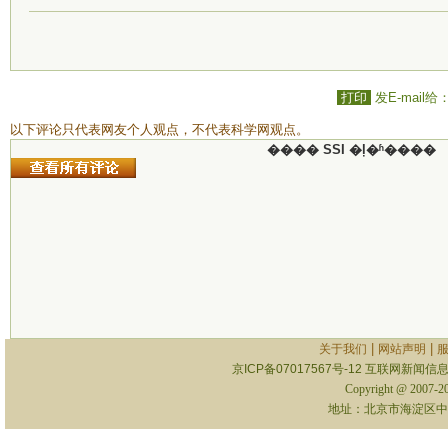
打印
发E-mail给
以下评论只代表网友个人观点，不代表科学网观点。
���� SSI �ļ�ʱ����
|
|
关于我们
网站声明
京ICP备07017567号-12
互联网新闻信息服
Copyright @ 2007-
地址：北京市海淀区中关村