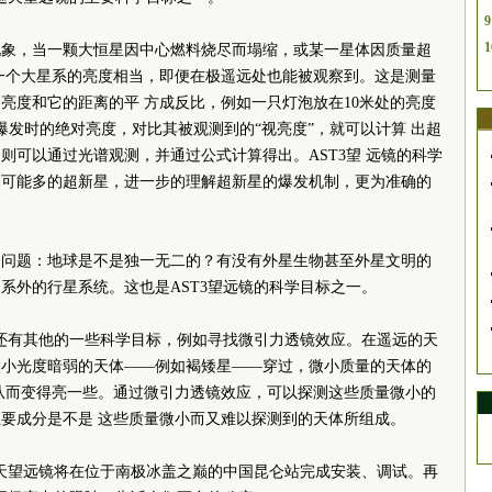
9
1
现象，当一颗大恒星因中心燃料烧尽而塌缩，或某一星体因质量超
一个大星系的亮度相当，即便在极遥远处也能被观察到。这是测量
亮度和它的距离的平 方成反比，例如一只灯泡放在10米处的亮度
爆发时的绝对亮度，对比其被观测到的“视亮度”，就可以计算 出超
则可以通过光谱观测，并通过公式计算得出。AST3望 远镜的科学
尽可能多的超新星，进一步的理解超新星的爆发机制，更为准确的
个问题：地球是不是独一无二的？有没有外星生物甚至外星文明的
系外的行星系统。这也是AST3望远镜的科学目标之一。
镜还有其他的一些科学目标，例如寻找微引力透镜效应。在遥远的天
微小光度暗弱的天体——例如褐矮星——穿过，微小质量的天体的
从而变得亮一些。通过微引力透镜效应，可以探测这些质量微小的
要成分是不是 这些质量微小而又难以探测到的天体所组成。
巡天望远镜将在位于南极冰盖之巅的中国昆仑站完成安装、调试。再