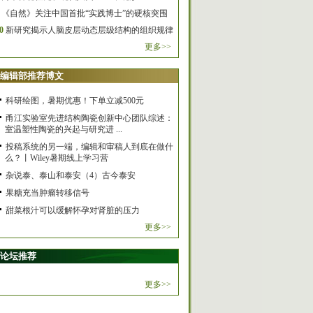
《自然》关注中国首批“实践博士”的硬核突围
0
新研究揭示人脑皮层动态层级结构的组织规律
更多>>
编辑部推荐博文
科研绘图，暑期优惠！下单立减500元
甬江实验室先进结构陶瓷创新中心团队综述：
室温塑性陶瓷的兴起与研究进 ...
投稿系统的另一端，编辑和审稿人到底在做什
么？丨Wiley暑期线上学习营
杂说泰、泰山和泰安（4）古今泰安
果糖充当肿瘤转移信号
甜菜根汁可以缓解怀孕对肾脏的压力
更多>>
论坛推荐
更多>>