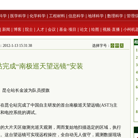
科学
|
医学科学
|
化学科学
|
工程材料
|
信息科学
|
地球科学
|
数理科学
|
管理
|
新闻
|
博客
|
院士
|
人才
|
会议
|
基金·项目
|
论文
|
绘图
|
视频·直播
|
小柯机
相
1-13 15:31:38
选择字号：
小
中
大
1
2
站完成“南极巡天望远镜”安装
3
4
5
6
昆仑站长金波为队员授旗
7
在昆仑站完成了中国自主研发的首台南极巡天望远镜(AST3)主
8
械和电控系统的调试。
近的大片天区做测光巡天观测，周而复始地扫描选定的区域，执行
务。这台望远镜可实现远程操控，全自动无人值守，观测数据现场