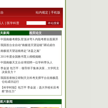
综合
站内规定
|
手机版
器人
|
医学科普
关新闻
相关论文
中国南极考察队登顶冰穹A 内陆考察全面展开
我国首台全自动“南极巡天望远镜”调试成功
南极巡天望远镜将赴“冰盖之巅”
2011年度全国教书育人楷模揭晓
中国南极天文台全球招聘一位学科带头人
李金波 包万平：领导班子集体决策，大学民主
决策良方？
我国首座独立研制天文科考支撑平台在南极昆
仑站成功运行
【科学时报】包万平 李金波：选大学校长应考
察“胜任力”
图片新闻