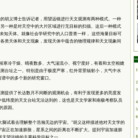
台的胡义博士告诉记者，用望远镜进行天文观测有两种模式。一种
。另一种是对天空中的大片区域进行无目标的扫描。这后一种模式
的未知天体。就像社会学研究中的人口普查一样， 这些海量目标可
究各类天体和天文现象，发现天体中蕴含的物理规律和天文现象间
一
候寒冷干燥、晴夜数多、大气湍流小、视宁度好，有着和太空相媲
1
观测台址之一。特别是由于极度严寒，红外背景辐射小，大气中水
波谱中的多个新的研究窗口。
2
3
观测提供了长达数月不间断的观测机会，有利于发现更多的亮度发
中低纬度的天文台站无法达到的，这也是天文学家和南极考察队员
4
的原因。
5
6
大脑试着去理解整个浩瀚无边的宇宙。”胡义这样描述他对天文学的
7
宇宙正在加速膨胀，星系之间的距离在不断扩大。提到宇宙加速膨
8
3巡天望远镜的主要科学目标之一。