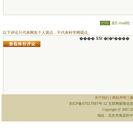
打印
发E-mail给
以下评论只代表网友个人观点，不代表科学网观点。
���� SSI �ļ�ʱ����
|
|
关于我们
网站声明
京ICP备07017567号-12
互联网新闻信息服
Copyright @ 2007-
地址：北京市海淀区中关村