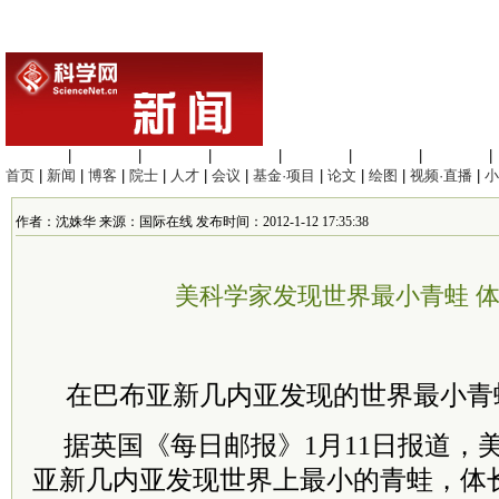
生命科学
|
医学科学
|
化学科学
|
工程材料
|
信息科学
|
地球科学
|
数理科学
|
首页
|
新闻
|
博客
|
院士
|
人才
|
会议
|
基金·项目
|
论文
|
绘图
|
视频·直播
|
小
作者：沈姝华 来源：国际在线 发布时间：2012-1-12 17:35:38
美科学家发现世界最小青蛙 体长
在巴布亚新几内亚发现的世界最小青蛙
据英国《每日邮报》1月11日报道，
亚新几内亚发现世界上最小的青蛙，体长