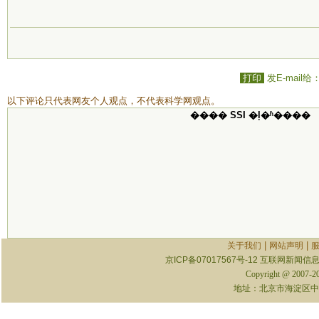
打印
发E-mail给
以下评论只代表网友个人观点，不代表科学网观点。
���� SSI �ļ�ʱ����
|
|
关于我们
网站声明
京ICP备07017567号-12
互联网新闻信息服
Copyright @ 2007-
地址：北京市海淀区中关村