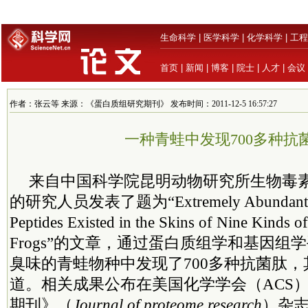
生命科学
|
医学科学
|
化学科学
|
工程
首页
|
新闻
|
博客
|
院士
|
人才
|
会议
作者：张云等 来源：《蛋白质组研究期刊》 发布时间：2011-12-5 16:57:27
一种青蛙中发现700多种抗
来自中国科学院昆明动物研究所生物毒
的研究人员发表了题为“Extremely Abundant An
Peptides Existed in the Skins of Nine Kinds 
Frogs”的文章，通过蛋白质组学和基因组
臭味的青蛙物种中发现了700多种抗菌肽，
道。相关成果公布在美国化学学会（ACS
期刊》（
Journal of proteome research
）杂