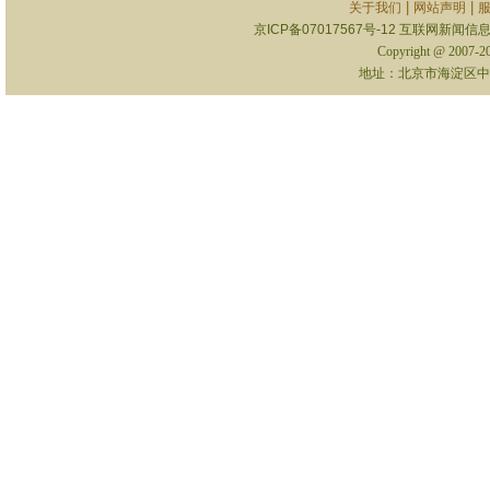
|
|
关于我们
网站声明
京ICP备07017567号-12
互联网新闻信息服
Copyright @ 2007-
地址：北京市海淀区中关村