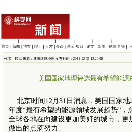
生命科学
|
医学科学
|
化学科学
|
工程材料
|
信息科学
|
地球科学
|
数理科学
|
首页
|
新闻
|
博客
|
院士
|
人才
|
会议
|
基金·项目
|
论文
|
绘图
|
视频·直播
|
小
作者：晨风 来源：新浪环球地理 发布时间：2011-12-31 12:20:00
美国国家地理评选最有希望能源
北京时间12月31日消息，美国国家地
年度“最有希望的能源领域发展趋势”，
全球各地在向建设更加美好的城市，更
做出的点滴努力。