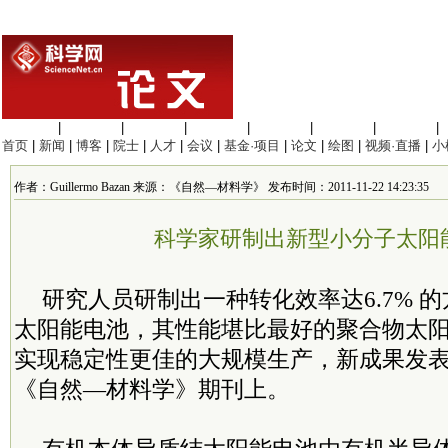
生命科学
|
医学科学
|
化学科学
|
工程材料
|
信息科学
|
地球科学
|
数理科学
|
首页
|
新闻
|
博客
|
院士
|
人才
|
会议
|
基金·项目
|
论文
|
绘图
|
视频·直播
|
小
作者：Guillermo Bazan 来源：《自然—材料学》 发布时间：2011-11-22 14:23:35
科学家研制出新型小分子太阳
研究人员研制出一种转化效率达6.7% 
太阳能电池，其性能堪比最好的聚合物太
实现稳定性更佳的大规模生产，新成果发表
《自然—材料学》期刊上。