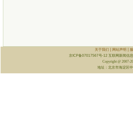
|
|
关于我们
网站声明
京ICP备07017567号-12
互联网新闻信息服
Copyright @ 2007-
地址：北京市海淀区中关村