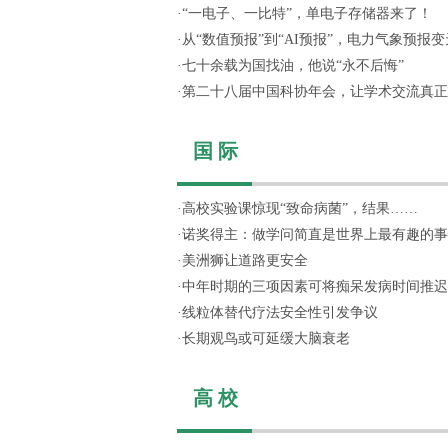
·
“一电子、一比特”，单电子存储器来了！
·
从“数值预报”到“AI预报”，电力气象预报变天
·
七十余载为国找油，他说“永不后悔”
·
第二十八届中国科协年会，让学术交流真正“活
国 际
·
高校实验课惊现“致命病菌”，结果……
·
诺奖得主：做学问简直是世界上最有趣的事
·
美洲狮让道路更安全
·
中年时期的三项因素可将痴呆发病时间推迟
·
线粒体替代疗法安全性引发争议
·
长期观鸟或可延缓大脑衰老
高 校