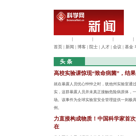
生命科学
|
医学科学
|
化学科学
|
工程材料
|
首页
|
新闻
|
博客
|
院士
|
人才
|
会议
|
基金·
头 条
高校实验课惊现“致命病菌”，结
就在暴露人员忧心忡忡之时，犹他州实验室通
实，这群暴露人员并未真正接触危险病原体，
场。该事件为全球实验室安全管理提供一则极
例。
力直接构成物质！中国科学家首次
在