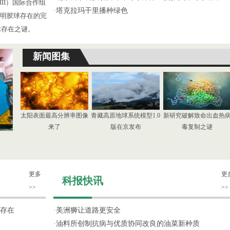
III）国际合作组
·
塔克拉玛干里播种绿色
了证明胶球存在的完
球存在之谜。
新闻图集
太阳表面最高分辨率图像
青藏高原地球系统模型1.0
新研究破解致命出血热
来了
版在京发布
毒复制之谜
更多
更
科报快讯
>>
>>
存在
·
美洲狮让道路更安全
·
油料所创制抗病与优质协同改良的油菜新种质