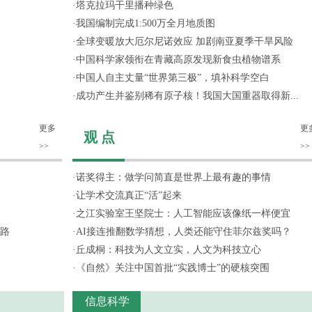
·
塔克拉玛干里播种绿色
·
我国编制完成1:500万全月地质图
·
全球变暖放大厄尔尼诺效应 加剧南亚夏季干旱风险
·
中国科学家领衔在青藏高原发现新食虫植物谱系
·
中国人自主丈量“世界第三极”，填补科学空白
·
成功产生并鉴别稀有原子核！我国大国重器取得新...
更多
更
观 点
>>
>>
·
诺奖得主：做学问简直是世界上最有趣的事情
·
让学术交流真正“活”起来
·
之江实验室王坚院士：人工智能应该像纸一样便宜
路
·
AI接连推翻数学猜想，人类还能守住菲尔兹奖吗？
·
丘成桐：科技为人文立实，人文为科技立心
·
《自然》关注中国首批“实践博士”的硬核突围
信息科学