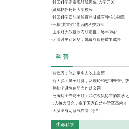
·
我国科学家发现肝脏再生“力学开关”
·
姚建林任扬州大学校长
·
我国科学团队破解百年甘蔗育种核心谜题
·
一根“共富竹”背后的科技力量
·
山东财大教授刘海明逝世，终年38岁
·
读博时主动延毕，她最终取得重要成果
科 普
·
戴松恩：他让更多人吃上白面
·
俞大鹏：量子计算，从理论构想到未来引擎
·
莫把渐进性创新当作贬义词
·
汤涛院士专访王虹：菲尔兹奖得主的数学之
·
3人接力研究，拿下国家自然科学至高荣誉
·
大脑里有两条线在管“习惯”
生命科学