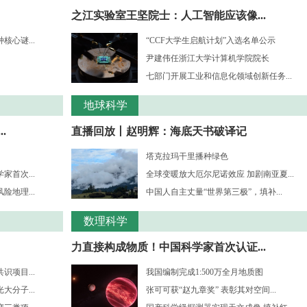
之江实验室王坚院士：人工智能应该像...
心谜...
“CCF大学生启航计划”入选名单公示
尹建伟任浙江大学计算机学院院长
七部门开展工业和信息化领域创新任务...
地球科学
.
直播回放丨赵明辉：海底天书破译记
塔克拉玛干里播种绿色
首次...
全球变暖放大厄尔尼诺效应 加剧南亚夏...
地理...
中国人自主丈量“世界第三极”，填补...
数理科学
力直接构成物质！中国科学家首次认证...
项目...
我国编制完成1:500万全月地质图
分子...
张可可获“赵九章奖” 表彰其对空间...