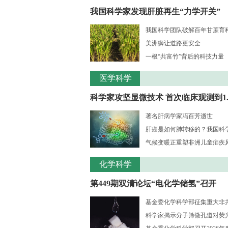
我国科学家发现肝脏再生“力学开关”
我国科学团队破解百年甘蔗育种核
美洲狮让道路更安全
一根“共富竹”背后的科技力量
医学科学
科学家攻坚显微技术 首次临床观测到1..
著名肝病学家冯百芳逝世
肝癌是如何肺转移的？我国科学家
气候变暖正重塑非洲儿童疟疾风险
化学科学
第449期双清论坛“电化学储氢”召开
基金委化学科学部征集重大非共识
科学家揭示分子筛微孔道对荧光大