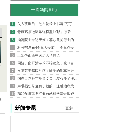
一周新闻排行
1
失去双腿后，他在轮椅上书写“高可...
2
青藏高原地球系统模型1.0版在京发...
3
汤涛院士专访王虹：菲尔兹奖得主的...
4
科技部发布4个重大专项、1个重点专...
5
王旭任山西中医药大学校长
6
同济、南开涉学术不端论文，被《自...
病
7
女童死于基因治疗：缺失的刹车与必...
8
国家自然科学基金委员会发布多个项...
9
声带损伤修复有了新的非注射治疗策...
10
2026年度黑龙江省自然科学基金拟资...
多
新闻专题
更多>>