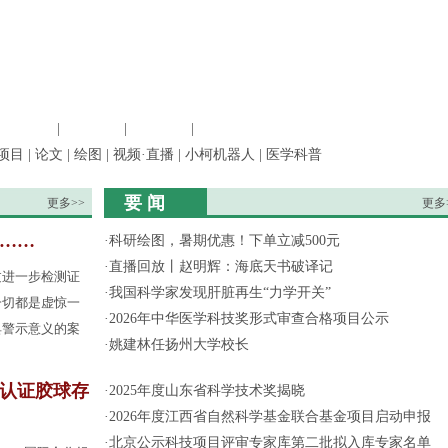
信息科学
|
地球科学
|
数理科学
|
管理综合
项目
|
论文
|
绘图
|
视频·直播
|
小柯机器人
|
医学科普
要 闻
更多>>
更多
果……
·
科研绘图，暑期优惠！下单立减500元
·
直播回放丨赵明辉：海底天书破译记
过进一步检测证
·
我国科学家发现肝脏再生“力学开关”
一切都是虚惊一
·
2026年中华医学科技奖形式审查合格项目公示
具警示意义的案
·
姚建林任扬州大学校长
认证胶球存
·
2025年度山东省科学技术奖揭晓
·
2026年度江西省自然科学基金联合基金项目启动申报
·
北京公示科技项目评审专家库第二批拟入库专家名单