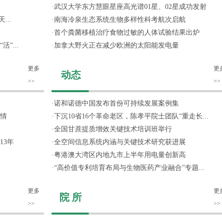
·
武汉大学东方慧眼星座高光谱01星、02星成功发射
...
·
南海冷泉生态系统生物多样性科考航次启航
·
首个粪菌移植治疗食物过敏的人体试验结果出炉
”...
·
加拿大野火正在减少欧洲的太阳能发电量
更多
更
动态
>>
>>
·
诺和诺德中国发布首份可持续发展案例集
情
·
下沉10省16个革命老区，陈孝平院士团队“重走长...
·
全国甘蔗提质增效关键技术培训班举行
13年
·
全空间信息系统内涵与关键技术研究获进展
·
粤港澳大湾区内地九市上半年用电量创新高
·
“高价值专利培育布局与生物医药产业融合”专题...
更多
更
院 所
>>
>>