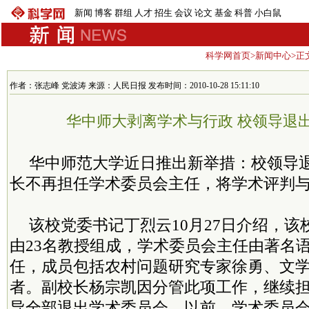
新闻
博客
群组
人才
招生
会议
论文
基金
科普
小白鼠
科学网首页
>
新闻中心
>正
作者：张志峰 党波涛 来源：人民日报 发布时间：2010-10-28 15:11:10
华中师大剥离学术与行政 校领导退
华中师范大学近日推出新举措：校领导
长不再担任学术委员会主任，将学术评判
该校党委书记丁烈云10月27日介绍，
由23名教授组成，学术委员会主任由著名
任，成员包括农村问题研究专家徐勇、文
者。副校长杨宗凯因分管此项工作，继续
导全部退出学术委员会。以前，学术委员会