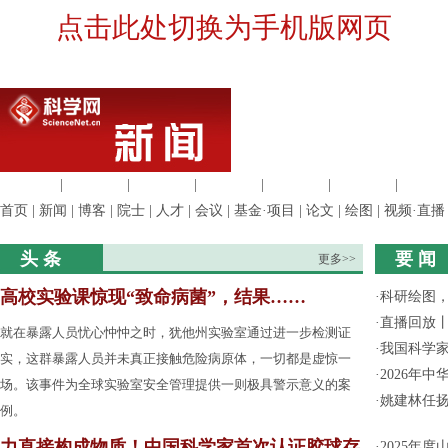
点击此处切换为手机版网页
生命科学
|
医学科学
|
化学科学
|
工程材料
|
信息科学
|
地球科学
|
数理科
首页
|
新闻
|
博客
|
院士
|
人才
|
会议
|
基金·项目
|
论文
|
绘图
|
视频·直播
头 条
要 闻
更多>>
高校实验课惊现“致命病菌”，结果……
·
科研绘图，
·
直播回放
就在暴露人员忧心忡忡之时，犹他州实验室通过进一步检测证
·
我国科学家
实，这群暴露人员并未真正接触危险病原体，一切都是虚惊一
·
2026年
场。该事件为全球实验室安全管理提供一则极具警示意义的案
·
姚建林任
例。
力直接构成物质！中国科学家首次认证胶球存
·
2025年