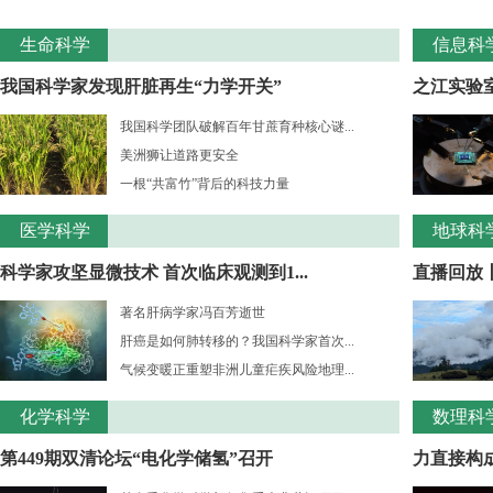
生命科学
信息科
我国科学家发现肝脏再生“力学开关”
之江实验室
我国科学团队破解百年甘蔗育种核心谜...
美洲狮让道路更安全
一根“共富竹”背后的科技力量
医学科学
地球科
科学家攻坚显微技术 首次临床观测到1...
直播回放
著名肝病学家冯百芳逝世
肝癌是如何肺转移的？我国科学家首次...
气候变暖正重塑非洲儿童疟疾风险地理...
化学科学
数理科
第449期双清论坛“电化学储氢”召开
力直接构成