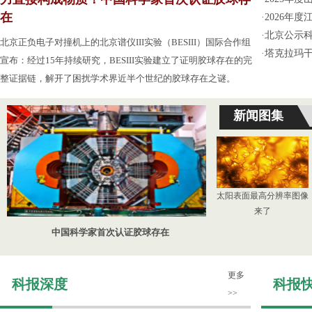
在
·
2026年
·
北京公示
北京正负电子对撞机上的北京谱仪III实验（BESIII）国际合作组
·
塔克拉玛
宣布：经过15年持续研究，BESIII实验建立了证明胶球存在的完
整证据链，解开了困扰学术界近半个世纪的胶球存在之谜。
新闻图集
太阳表面最高分辨率图像
来了
中国科学家首次认证胶球存在
更多
科报深度
科报
>>