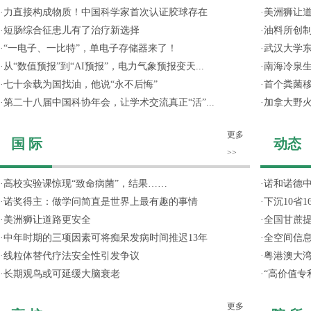
·
力直接构成物质！中国科学家首次认证胶球存在
·
美洲狮让
·
短肠综合征患儿有了治疗新选择
·
油料所创
·
“一电子、一比特”，单电子存储器来了！
·
武汉大学东
·
从“数值预报”到“AI预报”，电力气象预报变天...
·
南海冷泉
·
七十余载为国找油，他说“永不后悔”
·
首个粪菌
·
第二十八届中国科协年会，让学术交流真正“活”...
·
加拿大野
更多
国 际
动态
>>
·
高校实验课惊现“致命病菌”，结果……
·
诺和诺德
·
诺奖得主：做学问简直是世界上最有趣的事情
·
下沉10省
·
美洲狮让道路更安全
·
全国甘蔗
·
中年时期的三项因素可将痴呆发病时间推迟13年
·
全空间信
·
线粒体替代疗法安全性引发争议
·
粤港澳大
·
长期观鸟或可延缓大脑衰老
·
“高价值专
更多