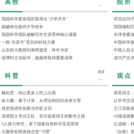
高 校
院 所
>>
·
我国科学家发现肝脏再生“力学开关”
·
塔克拉玛
·
姚建林任扬州大学校长
·
我国编制完
·
我国科学团队破解百年甘蔗育种核心谜题
·
全球变暖放
·
一根“共富竹”背后的科技力量
·
中国科学
·
山东财大教授刘海明逝世，终年38岁
·
中国人自主
·
读博时主动延毕，她最终取得重要成果
·
成功产生并
更多
科 普
观 点
>>
·
戴松恩：他让更多人吃上白面
·
诺奖得主
·
俞大鹏：量子计算，从理论构想到未来引擎
·
让学术交流
·
莫把渐进性创新当作贬义词
·
之江实验
·
汤涛院士专访王虹：菲尔兹奖得主的数学之路
·
AI接连推
·
3人接力研究，拿下国家自然科学至高荣誉
·
丘成桐：
·
大脑里有两条线在管“习惯”
·
《自然》关