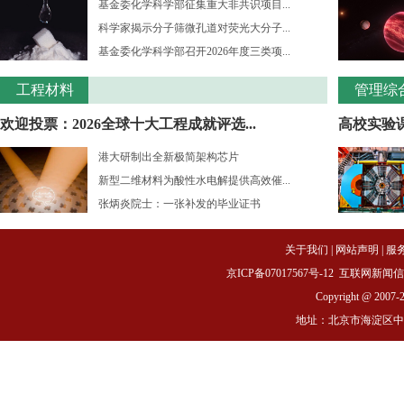
基金委化学科学部征集重大非共识项目...
科学家揭示分子筛微孔道对荧光大分子...
基金委化学科学部召开2026年度三类项...
工程材料
管理综
欢迎投票：2026全球十大工程成就评选...
高校实验课
港大研制出全新极简架构芯片
新型二维材料为酸性水电解提供高效催...
张炳炎院士：一张补发的毕业证书
关于我们
|
网站声明
|
服
京ICP备07017567号-12
互联网新闻信息服务
Copyright @ 2007-
地址：北京市海淀区中关村