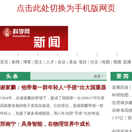
点击此处切换为手机版网页
生命科学
|
医学科学
|
化学科学
|
工程材料
|
信息科学
|
地球科学
|
数理科
首页
|
新闻
|
博客
|
院士
|
人才
|
会议
|
基金·项目
|
论文
|
绘图
|
视频·直播
头 条
要 闻
更多>>
谢家麟：他带着一群年轻人“手搓”出大国重器
·
直播回放
·
科研绘图，
1964年，在谢家麟的带领下，建成了我国第一台30MeV可向更
·
住房城乡
高能量发展的电子直线加速器。它的背后，是谢家麟带领一群
·
吉林省高
年轻人，克服了诸多艰难险阻，用八年光阴“手搓”出的奇迹。
·
1.07亿
郑南宁：具身智能，在物理世界中成长
·
中国开源大