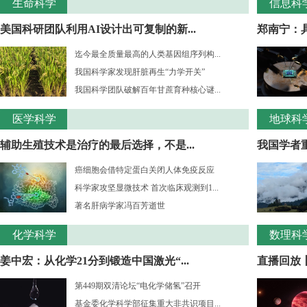
生命科学
信息科
美国科研团队利用AI设计出可复制的新...
郑南宁：
迄今最全质量最高的人类基因组序列构...
我国科学家发现肝脏再生“力学开关”
我国科学团队破解百年甘蔗育种核心谜...
医学科学
地球科
辅助生殖技术是治疗的最后选择，不是...
我国学者重
癌细胞会借特定蛋白关闭人体免疫反应
科学家攻坚显微技术 首次临床观测到1...
著名肝病学家冯百芳逝世
化学科学
数理科
姜中宏：从化学21分到锻造中国激光“...
直播回放丨
第449期双清论坛“电化学储氢”召开
基金委化学科学部征集重大非共识项目...