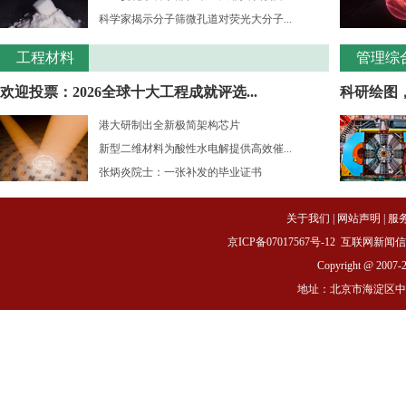
科学家揭示分子筛微孔道对荧光大分子...
工程材料
管理综
欢迎投票：2026全球十大工程成就评选...
科研绘图
港大研制出全新极简架构芯片
新型二维材料为酸性水电解提供高效催...
张炳炎院士：一张补发的毕业证书
关于我们
|
网站声明
|
服
京ICP备07017567号-12
互联网新闻信息服务
Copyright @ 2007-
地址：北京市海淀区中关村