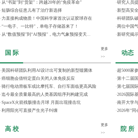
·
从“书架”到“货架”：跨越20年的“免疫革命”
·
研究人员提
·
短肠综合征患儿有了治疗新选择
·
新型高安全
·
力直接构成物质！中国科学家首次认证胶球存在
·
科研团队破
·
“一电子、一比特”，单电子存储器来了！
·
两位中国气
·
从“数值预报”到“AI预报”，电力气象预报变天...
·
新研究揭
更多
国 际
动态
>>
·
美国科研团队利用AI设计出可复制的新型噬菌体
·
超5000
·
癌细胞会借特定蛋白关闭人体免疫反应
·
第十二届
·
骑行电动滑板车或比摩托车、自行车面临更高风险
·
第七届国
·
迄今最全质量最高的人类基因组序列构建完成
·
2026国
·
SpaceX火箭残骸撞击月球 月面出现撞击坑
·
南开大学
·
利用阳光可直接产生光子纠缠
·
2026年
更多
高 校
院 所
>>