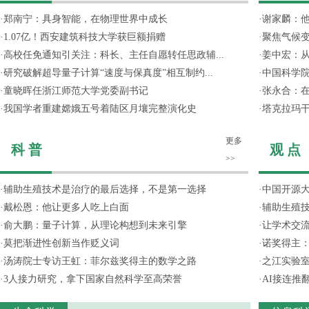
·
郑南宁：具身智能，在物理世界中成长
·
谢家麟：他
·
1.07亿！西安建筑科技大学获巨额捐赠
·
聚焦气候变
·
高校任免通知引关注：科长、主任自愿转任思政辅...
·
姜中宏：从
·
研究破解超导量子计算“速度与保真度”相互制约...
·
中国科学院
·
童晓晖任浙江师范大学党委副书记
·
张永合：在
·
我国学者重建嫦娥五号着陆区月壤完整演化史
·
塔克拉玛
更多
科 普
观 点
>>
·
辅助生殖技术是治疗的最后选择，不是第一选择
·
中国开源大
·
戴松恩：他让更多人吃上白面
·
辅助生殖
·
俞大鹏：量子计算，从理论构想到未来引擎
·
让学术交流
·
莫把渐进性创新当作贬义词
·
诺奖得主
·
汤涛院士专访王虹：菲尔兹奖得主的数学之路
·
之江实验
·
3人接力研究，拿下国家自然科学至高荣誉
·
AI接连推