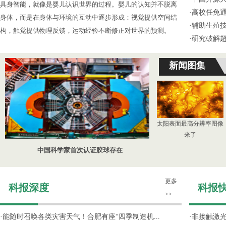
具身智能，就像是婴儿认识世界的过程。婴儿的认知并不脱离
·
高校任免通
身体，而是在身体与环境的互动中逐步形成：视觉提供空间结
·
辅助生殖
构，触觉提供物理反馈，运动经验不断修正对世界的预测。
·
研究破解超
新闻图集
太阳表面最高分辨率图像
来了
中国科学家首次认证胶球存在
更多
科报深度
科报
>>
·
能随时召唤各类灾害天气！合肥有座“四季制造机...
·
非接触激光