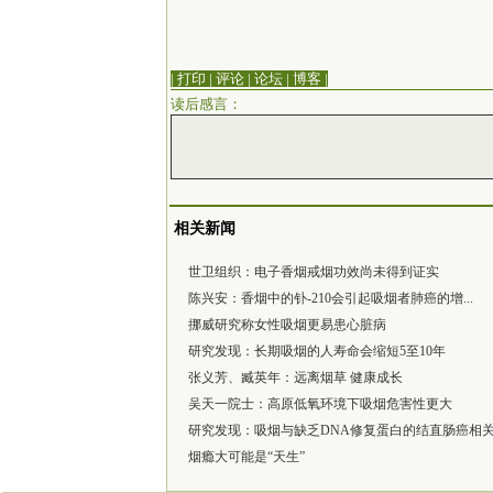
| 打印
|
评论
|
论坛
|
博客
|
读后感言：
相关新闻
世卫组织：电子香烟戒烟功效尚未得到证实
陈兴安：香烟中的钋-210会引起吸烟者肺癌的增...
挪威研究称女性吸烟更易患心脏病
研究发现：长期吸烟的人寿命会缩短5至10年
张义芳、臧英年：远离烟草 健康成长
吴天一院士：高原低氧环境下吸烟危害性更大
研究发现：吸烟与缺乏DNA修复蛋白的结直肠癌相
烟瘾大可能是“天生”