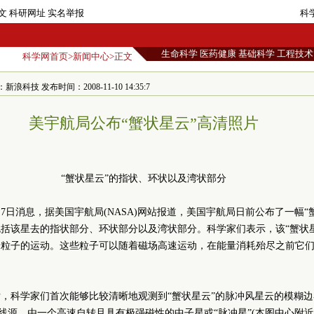
文
科研网址
实名举报
科
生命科学
医药健康
基础科学
工程技术
科学网首页
>
新闻中心
>正文
科技 发布时间：2008-11-10 14:35:7
美宇航局公布“蟹状星云”高清照片
“蟹状星云”的指状、环状以及湾状部分
月7日消息，据美国宇航局(NASA)网站报道，美国宇航局日前公布了一幅“
括该星去的指状部分、环状部分以及湾状部分。科学家们表示，该“蟹状
着粒子的运动。这些粒子可以随着磁场高速运动，在能量消耗殆尽之前它
，科学家们首次能够比较清晰地观测到“蟹状星云”的脉冲风星云的模糊
线源，由一个高速自转且具有极强磁性的中子星或“脉冲星”(本图中心附近