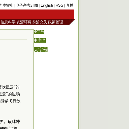
学时报社
|
电子杂志订阅
|
English
|
RSS
|
直播
信息科学
资源环境
前沿交叉
政策管理
小字号
中字号
大字号
蟹状星云”的
星云”的磁场
们能够飞行数
边界。该脉冲
的白点)提