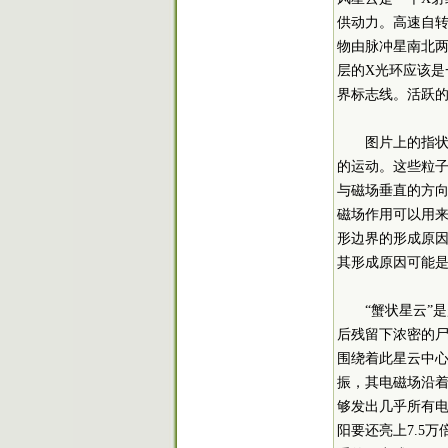
供动力。高速自
物由脉冲星南北
层的X光环应该
界标志线。活跃的
图片上的指
的运动。这些粒
与磁场垂直的方
磁场作用可以用
形边界的形成原
其形成原因可能
“蟹状星云”
后残留下浓密的尸
围绕着此星云中
振，其电磁场沿着
够发出几乎所有电
阳要还亮上7.5