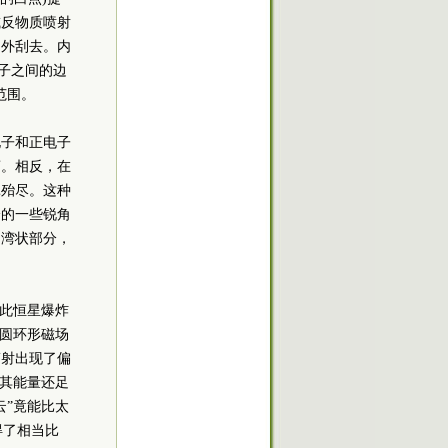
或反物质喷射
向外刮去。内
子之间的边
范围。
电子和正电子
离。相反，在
耗殆尽。这种
分的一些锐角
的湾状部分，
时此恒星爆炸
个圆环形磁场
辐射出现了偏
且其能量还足
云”竟能比太
得了相当比