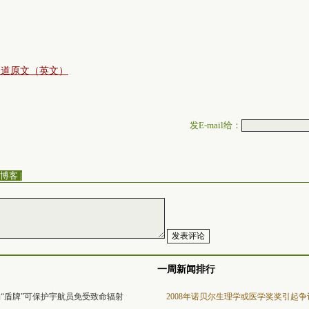
报道原文（英文）
发E-mail给：
博客
|
一周新闻排行
“盾牌”可保护宇航员免受致命辐射
2008年诺贝尔生理学或医学奖奖引起争