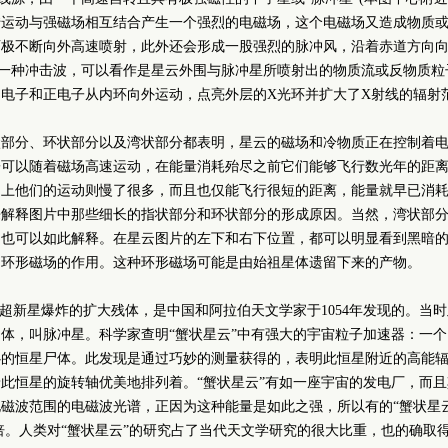
转运动与强磁场相互结合产生一个强烈的电磁场，这个电磁场又造成物质
两极不断向外高速喷射，此外还会形成一股强烈的脉冲风，沿着赤道方向
是一种冲击波，可以看作是星云外围与脉冲星所喷射出的物质流或反物质粒
电子和正电子从内环向外运动，点亮外层的X光环并扩大了X射线的辐射
状部分、环状部分以及湾状部分都表明，星云的磁场和冷物质正在控制着
子可以随着磁场高速运动，在能量消耗殆尽之前它们能够飞行数光年的距
向上他们的运动则慢了很多，而且也仅能飞行很短的距离，能量就早已消
来解释图片中那些细长的指状部分和环状部分的形成原因。当然，湾状部
因也可以如此解释。在星云图片的左下和右下位置，都可以明显看到黑暗
是环形磁场的作用。这种环形磁场可能是由始祖星体遗留下来的产物。
是超新星爆炸的扩大残体，是中国和阿拉伯天文学家于1054年发现的。当
体，叫脉冲星。科学家查明“蟹状星云”中有强大的宇宙粒子加速器：一
心的恒星尸体。此发现是通过巧妙的测量获得的，表明此恒星附近的高能
此恒星的旋转轴优美地排列着。“蟹状星云”有如一座宇宙的发电厂，而
磁波范围的电磁波光谱，正因为这种能量是如此之强，所以有的“蟹状星
万倍。人类对“蟹状星云”的研究占了当代天文学研究的很大比重，也的确取