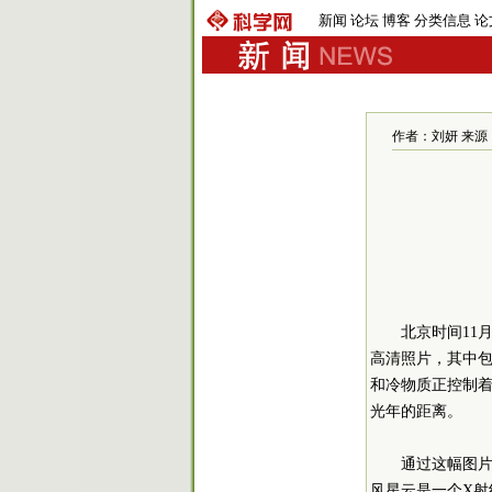
新闻
论坛
博客
分类信息
论
作者：刘妍 来源：新浪
北京时间11
高清照片，其中包
和冷物质正控制
光年的距离。
通过这幅图片
风星云是一个X射