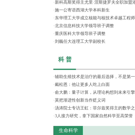
·
新科高斯奖得主尤里·涅斯捷罗夫全职加盟
·
施一公寄语西湖大学本科新生
·
东华理工大学成立核能与核技术卓越工程师
·
北京信息科技大学领导班子调整
·
重庆医科大学领导班子调整
·
刘巍任大连理工大学副校长
科 普
·
辅助生殖技术是治疗的最后选择，不是第一
·
戴松恩：他让更多人吃上白面
·
俞大鹏：量子计算，从理论构想到未来引擎
·
莫把渐进性创新当作贬义词
·
汤涛院士专访王虹：菲尔兹奖得主的数学之
·
3人接力研究，拿下国家自然科学至高荣誉
生命科学