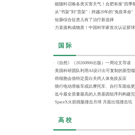
·
能随时召唤各类灾害天气！合肥有座“四季制造
·
从“书架”到“货架”：跨越20年的“免疫革命”
·
短肠综合征患儿有了治疗新选择
·
力直接构成物质！中国科学家首次认证胶球
国 际
·
《自然》（20260806出版）一周论文导读
·
美国科研团队利用AI设计出可复制的新型
·
癌细胞会借特定蛋白关闭人体免疫反应
·
骑行电动滑板车或比摩托车、自行车面临更
·
迄今最全质量最高的人类基因组序列构建完
·
SpaceX火箭残骸撞击月球 月面出现撞击坑
高 校