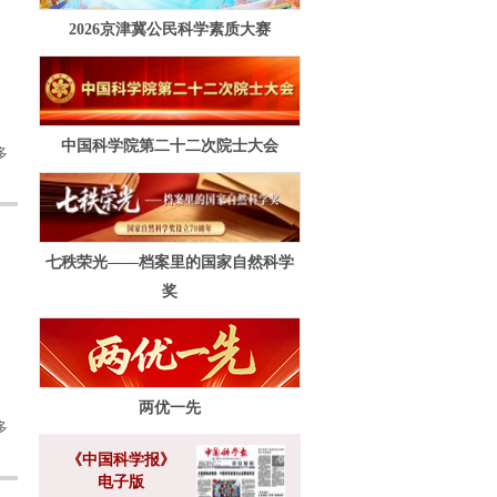
2026京津冀公民科学素质大赛
中国科学院第二十二次院士大会
多
七秩荣光——档案里的国家自然科学
奖
两优一先
多
《中国科学报》
电子版