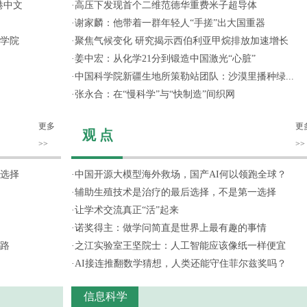
港中文
·
高压下发现首个二维范德华重费米子超导体
·
谢家麟：他带着一群年轻人“手搓”出大国重器
学院
·
聚焦气候变化 研究揭示西伯利亚甲烷排放加速增长
·
姜中宏：从化学21分到锻造中国激光“心脏”
·
中国科学院新疆生地所策勒站团队：沙漠里播种绿...
·
张永合：在“慢科学”与“快制造”间织网
更多
更
观 点
>>
>>
选择
·
中国开源大模型海外救场，国产AI何以领跑全球？
·
辅助生殖技术是治疗的最后选择，不是第一选择
·
让学术交流真正“活”起来
·
诺奖得主：做学问简直是世界上最有趣的事情
路
·
之江实验室王坚院士：人工智能应该像纸一样便宜
·
AI接连推翻数学猜想，人类还能守住菲尔兹奖吗？
信息科学