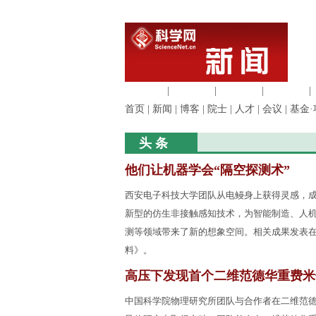
生命科学
|
医学科学
|
化学科学
|
工程材料
|
首页
|
新闻
|
博客
|
院士
|
人才
|
会议
|
基金·
头 条
他们让机器学会“隔空探测术”
西安电子科技大学团队从电鳗身上获得灵感，
新型的仿生非接触感知技术，为智能制造、人
测等领域带来了新的想象空间。相关成果发表
料》。
高压下发现首个二维范德华重费米
中国科学院物理研究所团队与合作者在二维范