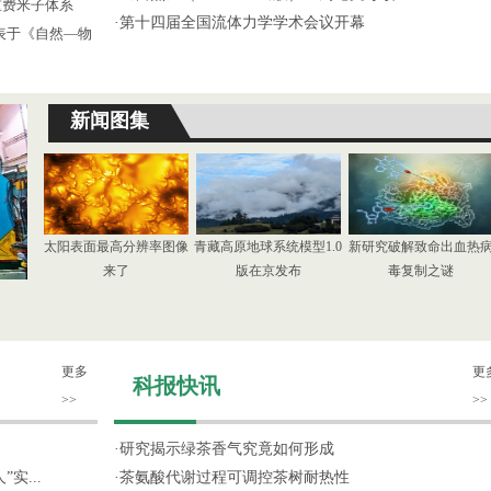
重费米子体系
·
第十四届全国流体力学学术会议开幕
发表于《自然—物
新闻图集
太阳表面最高分辨率图像
青藏高原地球系统模型1.0
新研究破解致命出血热
来了
版在京发布
毒复制之谜
更多
更
科报快讯
>>
>>
·
研究揭示绿茶香气究竟如何形成
实...
·
茶氨酸代谢过程可调控茶树耐热性