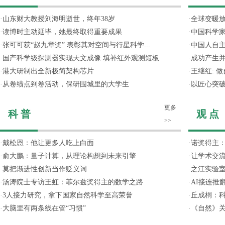
·
山东财大教授刘海明逝世，终年38岁
·
全球变暖放
·
读博时主动延毕，她最终取得重要成果
·
中国科学
·
张可可获“赵九章奖” 表彰其对空间与行星科学...
·
中国人自主
·
国产科学级探测器实现天文成像 填补红外观测短板
·
成功产生并
·
港大研制出全新极简架构芯片
·
王继红: 
·
从卷绩点到卷活动，保研围城里的大学生
·
以匠心突
更多
科 普
观 点
>>
·
戴松恩：他让更多人吃上白面
·
诺奖得主
·
俞大鹏：量子计算，从理论构想到未来引擎
·
让学术交流
·
莫把渐进性创新当作贬义词
·
之江实验
·
汤涛院士专访王虹：菲尔兹奖得主的数学之路
·
AI接连推
·
3人接力研究，拿下国家自然科学至高荣誉
·
丘成桐：
·
大脑里有两条线在管“习惯”
·
《自然》关