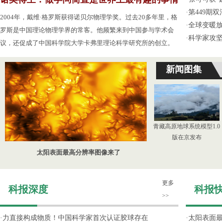
·
第449期
2004年，戴维·格罗斯获得诺贝尔物理学奖。过去20多年里，格
·
全球变暖放
罗斯是中国理论物理学界的常客。他频繁来到中国参与学术会
·
科学家攻坚
议，还促成了中国科学院大学卡弗里理论科学研究所的创立。
新闻图集
青藏高原地球系统模型1.0
版在京发布
太阳表面最高分辨率图像来了
更多
科报深度
科报
>>
·
力直接构成物质！中国科学家首次认证胶球存在
·
太阳表面