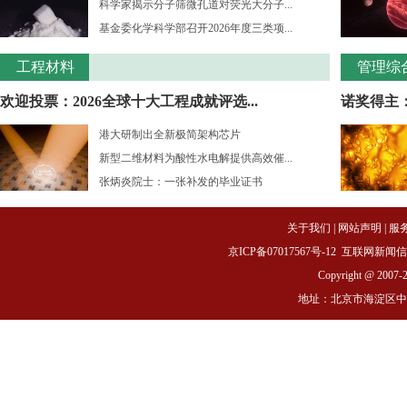
科学家揭示分子筛微孔道对荧光大分子...
基金委化学科学部召开2026年度三类项...
工程材料
管理综
欢迎投票：2026全球十大工程成就评选...
诺奖得主：
港大研制出全新极简架构芯片
新型二维材料为酸性水电解提供高效催...
张炳炎院士：一张补发的毕业证书
关于我们
|
网站声明
|
服
京ICP备07017567号-12
互联网新闻信息服务
Copyright @ 2007-
地址：北京市海淀区中关村