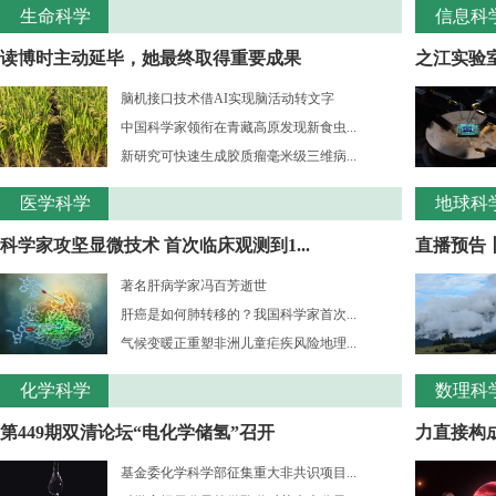
生命科学
信息科
读博时主动延毕，她最终取得重要成果
之江实验室
脑机接口技术借AI实现脑活动转文字
中国科学家领衔在青藏高原发现新食虫...
新研究可快速生成胶质瘤毫米级三维病...
医学科学
地球科
科学家攻坚显微技术 首次临床观测到1...
直播预告
著名肝病学家冯百芳逝世
肝癌是如何肺转移的？我国科学家首次...
气候变暖正重塑非洲儿童疟疾风险地理...
化学科学
数理科
第449期双清论坛“电化学储氢”召开
力直接构成
基金委化学科学部征集重大非共识项目...