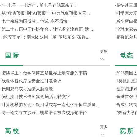
·
“一电子、一比特”，单电子存储器来了！
·
超快速三维
·
从“数值预报”到“AI预报”，电力气象预报变天...
·
科学家发
·
七十余载为国找油，他说“永不后悔”
·
减少蛋白
·
第二十八届中国科协年会，让学术交流真正“活”...
·
全球专家共
·
“蛇咬其尾”：南大团队用一场“梦境互文”破译...
·
超强厄尔尼
更多
国 际
动态
>>
·
诺奖得主：做学问简直是世界上最有趣的事情
·
2026美国
·
线粒体替代疗法安全性引发争议
·
1类抗肿瘤
·
长期观鸟或可延缓大脑衰老
·
创新泡沫
·
脑机接口技术借AI实现脑活动转文字
·
全球首张甲
·
计算机模拟发现：银河系或存一点七亿个恒星质量...
·
合成生物制
·
博士论文存在抄袭，明星学者被高校撤销学位
·
“数智力学
更多
高 校
院 所
>>