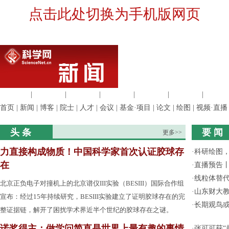
点击此处切换为手机版网页
生命科学
|
医学科学
|
化学科学
|
工程材料
|
信息科学
|
地球科学
|
数理科
首页
|
新闻
|
博客
|
院士
|
人才
|
会议
|
基金·项目
|
论文
|
绘图
|
视频·直播
头 条
要 闻
更多>>
力直接构成物质！中国科学家首次认证胶球存
·
科研绘图，
在
·
直播预告
·
线粒体替
北京正负电子对撞机上的北京谱仪III实验（BESIII）国际合作组
·
山东财大教
宣布：经过15年持续研究，BESIII实验建立了证明胶球存在的完
·
长期观鸟
整证据链，解开了困扰学术界近半个世纪的胶球存在之谜。
诺奖得主：做学问简直是世界上最有趣的事情
·
张可可获“