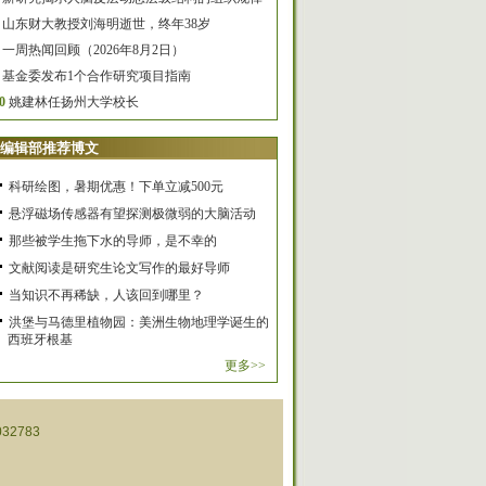
山东财大教授刘海明逝世，终年38岁
一周热闻回顾（2026年8月2日）
基金委发布1个合作研究项目指南
0
姚建林任扬州大学校长
编辑部推荐博文
科研绘图，暑期优惠！下单立减500元
悬浮磁场传感器有望探测极微弱的大脑活动
那些被学生拖下水的导师，是不幸的
文献阅读是研究生论文写作的最好导师
当知识不再稀缺，人该回到哪里？
洪堡与马德里植物园：美洲生物地理学诞生的
西班牙根基
更多>>
32783