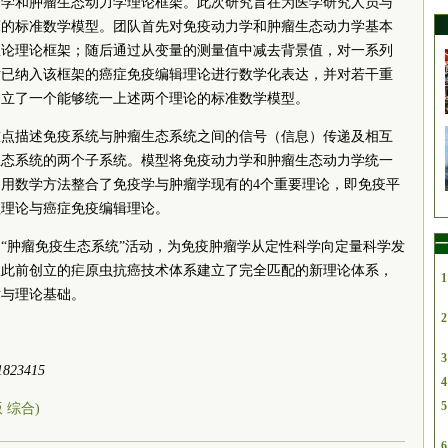
力学和肿瘤生态动力学理论框架。此次研究旨在为医学研究人员与
床的标准数学模型。团队首先对免疫动力学和肿瘤生态动力学基本
息论理论框架；随后通过从变量的测量值中减去背景值，对一系列
对已纳入该框架的癌症免疫编辑理论进行数学化表达，并对若干重
建立了一个能够统一上述两个理论的标准数学模型。
重点描述免疫系统与肿瘤生态系统之间的信号（信息）传递及相互
生态系统的两个子系统。模型将免疫动力学和肿瘤生态动力学统一
用数学方法整合了免疫学与肿瘤学现有的4个重要理论，即免疫平
征理论与癌症免疫编辑理论。
一
“肿瘤免疫生态系统”活动，为免疫肿瘤学从定性科学向定量科学发
队此前创立的疟原虫抗癌技术体系建立了完全匹配的新理论体系，
1
术与理论基础。
2
3
.1823415
4
5
版 综合)
6