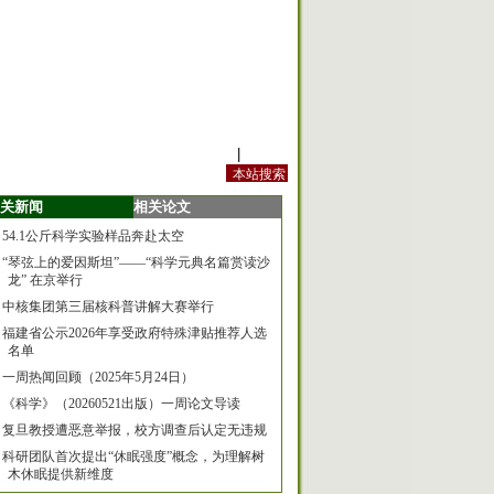
站内规定
|
手机版
关新闻
相关论文
54.1公斤科学实验样品奔赴太空
“琴弦上的爱因斯坦”——“科学元典名篇赏读沙
龙” 在京举行
中核集团第三届核科普讲解大赛举行
福建省公示2026年享受政府特殊津贴推荐人选
名单
一周热闻回顾（2025年5月24日）
《科学》（20260521出版）一周论文导读
复旦教授遭恶意举报，校方调查后认定无违规
科研团队首次提出“休眠强度”概念，为理解树
木休眠提供新维度