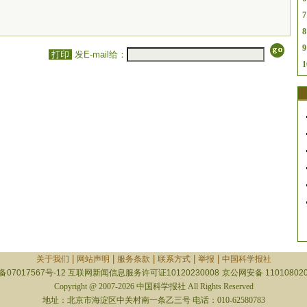
7
8
9
打印
发E-mail给：
1
|
|
|
|
|
关于我们
网站声明
服务条款
联系方式
举报
中国科学报社
备07017567号-12
互联网新闻信息服务许可证10120230008
京公网安备 110108020
Copyright @ 2007-2026 中国科学报社 All Rights Reserved
地址：北京市海淀区中关村南一条乙三号 电话：010-62580783