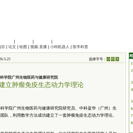
信息科学
|
地球科学
|
数理科学
|
管理综合
项目
|
论文
|
绘图
|
视频·直播
|
小柯机器人
|
医学科普
相
-5-25
选择字号：
小
中
大
1
2
科学院广州生物医药与健康研究院
3
建立肿瘤免疫生态动力学理论
4
5
国科学院广州生物医药与健康研究院研究员、中科蓝华（广州）生
6
平团队，利用数学方法成功建立了一套肿瘤免疫生态动力学理论。
7
8