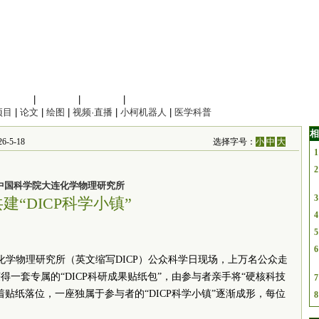
信息科学
|
地球科学
|
数理科学
|
管理综合
项目
|
论文
|
绘图
|
视频·直播
|
小柯机器人
|
医学科普
相
-5-18
选择字号：
小
中
大
1
2
中国科学院大连化学物理研究所
3
建“DICP科学小镇”
4
5
6
连化学物理研究所（英文缩写DICP）公众科学日现场，上万名公众走
一套专属的“DICP科研成果贴纸包”，由参与者亲手将“硬核科技
7
贴纸落位，一座独属于参与者的“DICP科学小镇”逐渐成形，每位
8