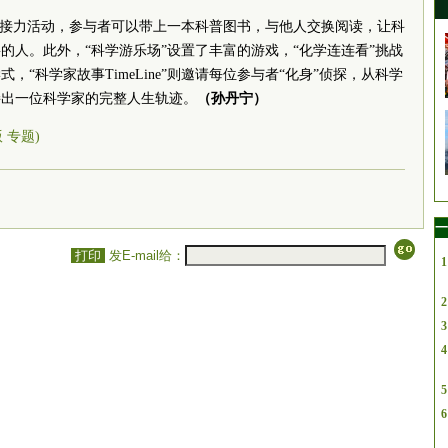
书接力活动，参与者可以带上一本科普图书，与他人交换阅读，让科
的人。此外，“科学游乐场”设置了丰富的游戏，“化学连连看”挑战
“科学家故事TimeLine”则邀请每位参与者“化身”侦探，从科学
接出一位科学家的完整人生轨迹。
（孙丹宁）
版 专题)
一
打印
发E-mail给：
1
2
3
4
5
6