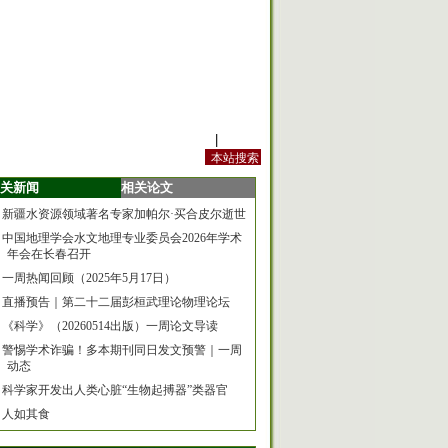
站内规定
|
手机版
关新闻
相关论文
新疆水资源领域著名专家加帕尔·买合皮尔逝世
中国地理学会水文地理专业委员会2026年学术
年会在长春召开
一周热闻回顾（2025年5月17日）
直播预告｜第二十二届彭桓武理论物理论坛
《科学》（20260514出版）一周论文导读
警惕学术诈骗！多本期刊同日发文预警｜一周
动态
科学家开发出人类心脏“生物起搏器”类器官
人如其食