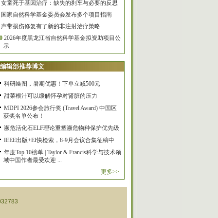
女童死于基因治疗：缺失的刹车与必要的反思
国家自然科学基金委员会发布多个项目指南
声带损伤修复有了新的非注射治疗策略
0
2026年度黑龙江省自然科学基金拟资助项目公
示
编辑部推荐博文
科研绘图，暑期优惠！下单立减500元
甜菜根汁可以缓解怀孕对肾脏的压力
MDPI 2026参会旅行奖 (Travel Award) 中国区
获奖名单公布！
濒危活化石ELF理论重塑濒危物种保护优先级
IEEE出版+EI快检索，8-9月会议合集征稿中
年度Top 10榜单 | Taylor & Francis科学与技术领
域中国作者最受欢迎 ...
更多>>
32783