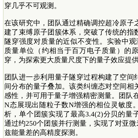
穿几乎不可观测。
在该研究中，团队通过精确调控超冷原子
建了束缚原子团簇体系，突破了传统的指
隧穿强度对质量的近似不变性。实验中观测
质量单位（约相当于百万电子质量）的
穿，为探索更大质量尺度下的量子效应提
团队进一步利用量子隧穿过程构建了空间
间分布的量子叠加。该类纠缠态对空间相
感性，并可用于量子增强精密测量。团队在
N态展现出随粒子数N增强的相位灵敏度
析，单个团簇实现了最高3.4(2)分贝的
通过约250个团簇并行测量，实现了对亚微米尺
兹能量差的高精度探测。