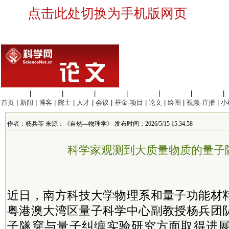
点击此处切换为手机版网页
生命科学
|
医学科学
|
化学科学
|
工程材料
|
信息科学
|
地球科学
|
数理科学
|
首页
|
新闻
|
博客
|
院士
|
人才
|
会议
|
基金·项目
|
论文
|
绘图
|
视频·直播
|
小
作者：杨兵等 来源：《自然—物理学》 发布时间：2026/5/15 15:34:58
科学家观测到大质量物质的量子
近日，南方科技大学物理系和量子功能材
粤港澳大湾区量子科学中心副教授杨兵团
子隧穿与量子纠缠实验研究方面取得进