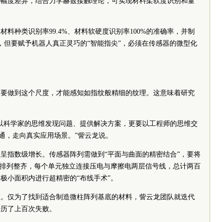
号幅度差异，结合力学赫兹接触理论，可实现材料柔软度识别和量
料种类识别率99.4%、材料软硬度识别率100%的准确率，并制
，但要赋予机器人真正灵巧的“智能指尖”，必须在传感器的微型化
器要做到这个尺度，才能感知如指纹般精细的纹理。这意味着研究
以科学家的思维发现问题、提供解决方案，更要以工程师的思维交
贯通，走向真实应用场景。”訾云龙说。
呈指数级增长。传感器阵列需做到“平面与曲面的精密结合”，要将
）排列整齐，每个单元独立连接压电与摩擦电两层信号线，总计两百
极小面积内进行超精密的“布线手术”。
重。仅为了找到适合制造微柱阵列基底的材料，訾云龙团队就迭代
经历了上百次失败。