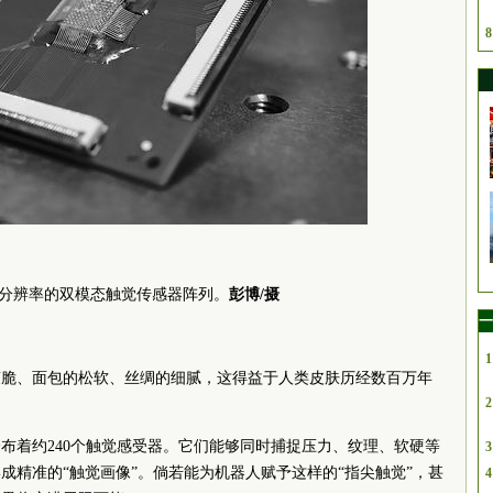
8
分辨率的双模态触觉传感器阵列。
彭博/摄
一
1
爽脆、面包的松软、丝绸的细腻，这得益于人类皮肤历经数百万年
2
布着约240个触觉感受器。它们能够同时捕捉压力、纹理、软硬等
3
成精准的“触觉画像”。倘若能为机器人赋予这样的“指尖触觉”，甚
4