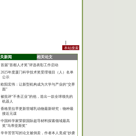
站内规定
|
手机版
关新闻
相关论文
首届“首都人才奖”评选表彰工作启动
2025年度厦门科学技术奖受理项目（人）名单
公示
欧阳宏伟：让新型机构成为大学与产业的“交界
面”
被批评“不务正业”的他，造出一款全球领先的
机器人
香格里拉早更新世哺乳动物最新研究：物种最
接近元谋
中国科学家荣获国际超导材料探索领域最高
奖“马蒂亚斯奖”
辛辛苦苦写的论文被倒卖，作者本人竟成“抄袭