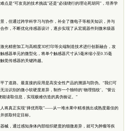
难点是“可攻克的技术挑战”还是“必须绕行的理论死胡同”，培养学
背景，但通过跨学科学习与协作，补全了微电子等相关知识，并与
密合作，不断优化传感器设计，逐步实现了从宏观器件到微米级器
激光精密加工与高精度3D打印等尖端制造技术进行创新融合，攻
触感器单元的微型化，将单个触感器尺寸从5毫米缩小至0.35毫
能触觉传感器的关键跨越。
平了道路。最直接的应用是高安全性产品的溯源与防伪。“我们可
无法识别的微小软硬度差异，制作一个独特的‘物理指纹’。”訾云
便能读取信息，实现极难仿造的真伪验证。”
人将真正实现“择优而取”——从一堆水果中精准挑出成熟度最佳的
别并抓取特定目标。
疗器械，通过感知身体内部组织硬度的细微差异，就可为肿瘤等疾