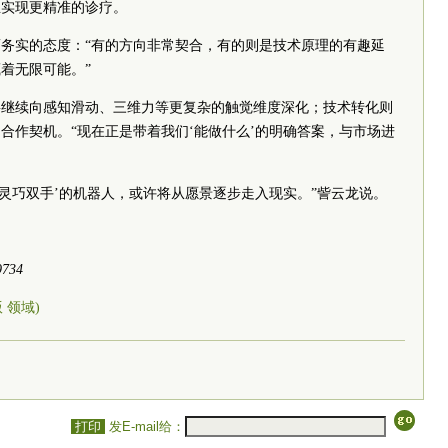
生实现更精准的诊疗。
务实的态度：“有的方向非常契合，有的则是技术原理的有趣延
着无限可能。”
将继续向感知滑动、三维力等更复杂的触觉维度深化；技术转化则
合作契机。“现在正是带着我们‘能做什么’的明确答案，与市场进
般灵巧双手’的机器人，或许将从愿景逐步走入现实。”訾云龙说。
9734
版 领域)
打印
发E-mail给：