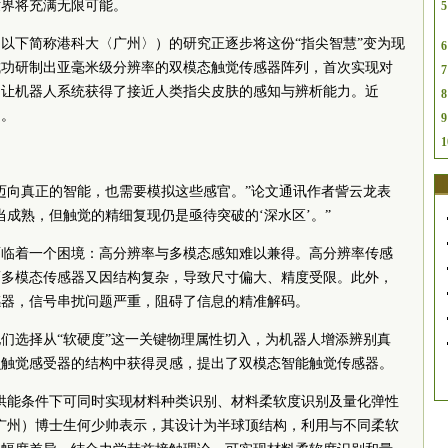
世界将充满无限可能。
5
以下简称港科大〈广州〉）的研究正逐步将这份“指尖智慧”变为现
6
成功研制出亚毫米级分辨率的双模态触觉传感器阵列，首次实现对
7
，让机器人系统获得了接近人类指尖皮肤的感知与辨析能力。近
8
》。
9
1
迈向真正的智能，也需要模拟这些感官。”论文通讯作者訾云龙表
当成熟，但触觉的精细复现仍是亟待突破的‘深水区’。”
面临着一个困境：高分辨率与多模态感知难以兼得。高分辨率传感
而多模态传感器又因结构复杂，导致尺寸偏大、精度受限。此外，
感器，信号串扰问题严重，阻碍了信息的精准解码。
们选择从“软硬度”这一关键物理属性切入，为机器人增添辨别真
虫触觉感受器的结构中获得灵感，提出了双模态智能触觉传感器。
供能条件下可同时实现材料种类识别、材料柔软度识别及量化弹性
广州）博士生何少帅表示，其设计为半球顶结构，利用与不同柔软