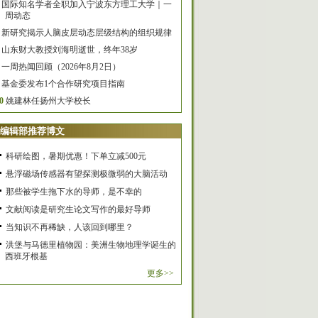
国际知名学者全职加入宁波东方理工大学｜一
周动态
新研究揭示人脑皮层动态层级结构的组织规律
山东财大教授刘海明逝世，终年38岁
一周热闻回顾（2026年8月2日）
基金委发布1个合作研究项目指南
0
姚建林任扬州大学校长
编辑部推荐博文
科研绘图，暑期优惠！下单立减500元
悬浮磁场传感器有望探测极微弱的大脑活动
那些被学生拖下水的导师，是不幸的
文献阅读是研究生论文写作的最好导师
当知识不再稀缺，人该回到哪里？
洪堡与马德里植物园：美洲生物地理学诞生的
西班牙根基
更多>>