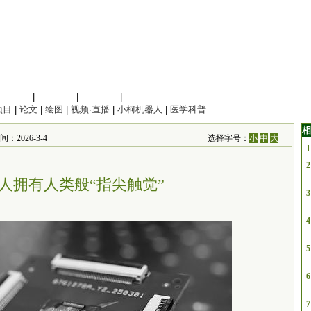
信息科学
|
地球科学
|
数理科学
|
管理综合
项目
|
论文
|
绘图
|
视频·直播
|
小柯机器人
|
医学科普
相
：2026-3-4
选择字号：
小
中
大
1
2
人拥有人类般“指尖触觉”
3
4
5
6
7