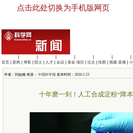
点击此处切换为手机版网页
生命科学
|
医学科学
|
化学科学
|
工程材料
|
信息科学
|
地球科学
|
数理科学
|
首页
|
新闻
|
博客
|
院士
|
人才
|
会议
|
基金·项目
|
论文
|
绘图
|
视频·直播
|
小
作者：刘如楠 来源：
中国科学报
发布时间：2026-1-23
十年磨一剑！人工合成淀粉“降本