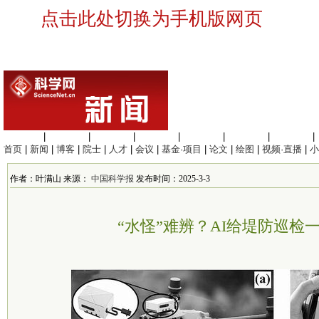
点击此处切换为手机版网页
生命科学
|
医学科学
|
化学科学
|
工程材料
|
信息科学
|
地球科学
|
数理科学
|
首页
|
新闻
|
博客
|
院士
|
人才
|
会议
|
基金·项目
|
论文
|
绘图
|
视频·直播
|
小
作者：叶满山 来源：
中国科学报
发布时间：2025-3-3
“水怪”难辨？AI给堤防巡检一