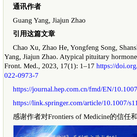
通讯作者
Guang Yang, Jiajun Zhao
引用这篇文章
Chao Xu, Zhao He, Yongfeng Song, Shans
Yang, Jiajun Zhao. Atypical pituitary hormone–
Front. Med., 2023, 17(1): 1–17
https://doi.o
022-0973-7
https://journal.hep.com.cn/fmd/EN/10.10
https://link.springer.com/article/10.1007/
感谢作者对Frontiers of Medicine的信