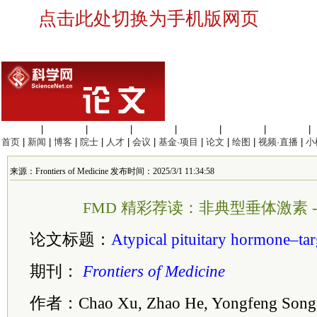
点击此处切换为手机版网页
生命科学
|
医学科学
|
化学科学
|
工程材料
|
信息科学
|
地球科学
|
数理科学
|
首页
|
新闻
|
博客
|
院士
|
人才
|
会议
|
基金·项目
|
论文
|
绘图
|
视频·直播
|
小
来源：Frontiers of Medicine 发布时间：2025/3/1 11:34:58
FMD 精彩荐读：非典型垂体激素 
论文标题：
Atypical pituitary hormone–targ
期刊：
Frontiers of Medicine
作者：Chao Xu, Zhao He, Yongfeng Song,