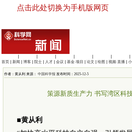
点击此处切换为手机版网页
生命科学
|
医学科学
|
化学科学
|
工程材料
|
信息科学
|
地球科学
|
数理科学
|
首页
|
新闻
|
博客
|
院士
|
人才
|
会议
|
基金·项目
|
论文
|
绘图
|
视频·直播
|
小
作者：黄从利 来源：
中国科学报
发布时间：2025-12-5
策源新质生产力 书写湾区科
■黄从利