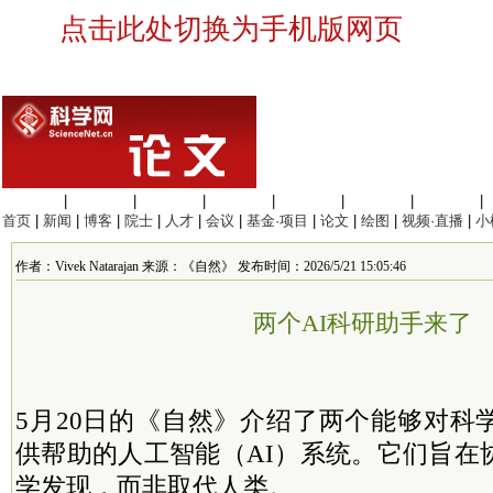
点击此处切换为手机版网页
生命科学
|
医学科学
|
化学科学
|
工程材料
|
信息科学
|
地球科学
|
数理科学
|
首页
|
新闻
|
博客
|
院士
|
人才
|
会议
|
基金·项目
|
论文
|
绘图
|
视频·直播
|
小
作者：Vivek Natarajan 来源：《自然》 发布时间：2026/5/21 15:05:46
两个AI科研助手来了
5月20日的《自然》介绍了两个能够对科
供帮助的人工智能（AI）系统。它们旨在
学发现，而非取代人类。