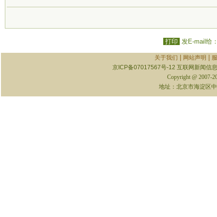
打印
发E-mail给
|
|
关于我们
网站声明
京ICP备07017567号-12
互联网新闻信息服
Copyright @ 2007-
地址：北京市海淀区中关村