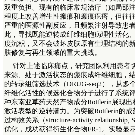
双重负担。现有的临床常规治疗（如局部注
程度上改善增生性瘢痕和瘢痕疙瘩，但往
严重的医源性副反应，且频繁注射导致患
此，寻找既能逆转成纤维细胞病理性活化
度沉积，又不会破坏皮肤原有生理结构的
肤修复与再生领域的重大挑战。
针对上述临床痛点，研究团队利用患者
来源、处于激活状态的瘢痕成纤维细胞，
的转录组筛选技术（DRUG-seq2），从
纤维化活性的候选化合物分子进行了系统
种东南亚草药天然产物成分Rottlerin展
激活表型的逆转潜力。为突破Rottlerin
过构效关系（structure-activity relation
优化，成功获得衍生化合物FR-1。实验显示