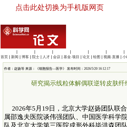
点击此处切换为手机版网页
生命科学
|
医学科学
|
化学科学
|
工程材料
|
信息科学
|
地球科学
|
数理科学
|
首页
|
新闻
|
博客
|
院士
|
人才
|
会议
|
基金·项目
|
论文
|
绘图
|
视频·直播
|
小
作者：赵扬等 来源：《细胞报告—医学》 发布时间：2026/5/20 16:12:17
研究揭示线粒体解偶联逆转皮肤纤
2026年5月19日，北京大学赵扬团队
属邵逸夫医院谈伟强团队、中国医学
科学
队及北京大学第三医院成形外科毕洪森团