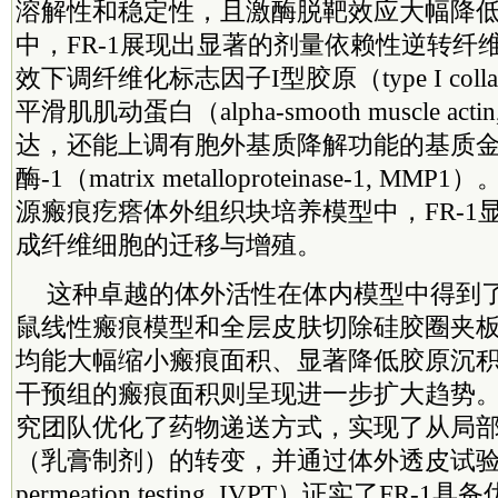
溶解性和稳定性，且激酶脱靶效应大幅降
中，FR-1展现出显著的剂量依赖性逆转纤
效下调纤维化标志因子I型胶原（type I collag
平滑肌肌动蛋白（alpha-smooth muscle act
达，还能上调有胞外基质降解功能的基质
酶-1（matrix metalloproteinase-1, 
源瘢痕疙瘩体外组织块培养模型中，FR-1
成纤维细胞的迁移与增殖。
这种卓越的体外活性在体内模型中得到
鼠线性瘢痕模型和全层皮肤切除硅胶圈夹板模
均能大幅缩小瘢痕面积、显著降低胶原沉
干预组的瘢痕面积则呈现进一步扩大趋势
究团队优化了药物递送方式，实现了从局
（乳膏制剂）的转变，并通过体外透皮试
permeation testing, IVPT）证实了F