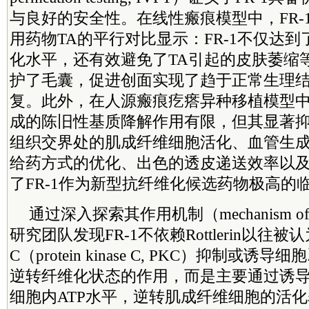
与良好的安全性。在线性瘢痕模型中，FR-
用药物TA的平行对比显示：FR-1不仅达
化水平，还有效避免了TA引起的皮肤萎缩
护了毛囊，促进创面实现了趋于正常生理
复。此外，在人源瘢痕疙瘩异种移植模型中，
成的陈旧性基质降解作用有限，但其显著
组织交界处的肌成纤维细胞活化、血管生
给药方式的优化、出色的透皮递送效率以
了FR-1作为新型抗纤维化候选药物极高的
通过深入探索其作用机制（mechanism of a
研究团队发现FR-1不依赖Rottlerin以往
C（protein kinase C, PKC）抑制或
逆转纤维化状态的作用，而是主要通过诱
细胞内ATP水平，逆转肌成纤维细胞的活