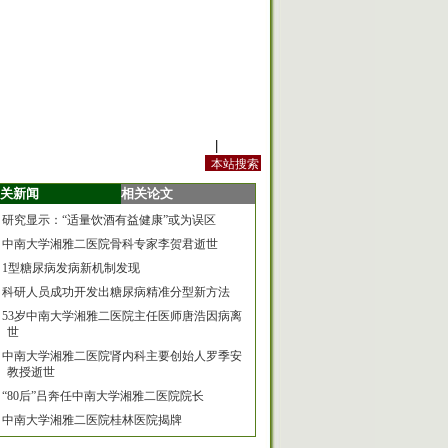
站内规定
|
手机版
关新闻
相关论文
研究显示：“适量饮酒有益健康”或为误区
中南大学湘雅二医院骨科专家李贺君逝世
1型糖尿病发病新机制发现
科研人员成功开发出糖尿病精准分型新方法
53岁中南大学湘雅二医院主任医师唐浩因病离
世
中南大学湘雅二医院肾内科主要创始人罗季安
教授逝世
“80后”吕奔任中南大学湘雅二医院院长
中南大学湘雅二医院桂林医院揭牌