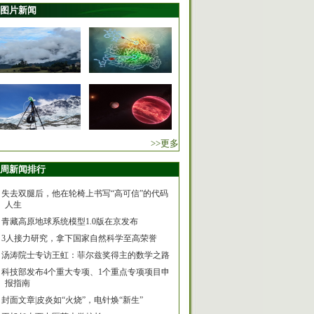
图片新闻
>>更多
周新闻排行
失去双腿后，他在轮椅上书写“高可信”的代码
人生
青藏高原地球系统模型1.0版在京发布
3人接力研究，拿下国家自然科学至高荣誉
汤涛院士专访王虹：菲尔兹奖得主的数学之路
科技部发布4个重大专项、1个重点专项项目申
报指南
封面文章|皮炎如“火烧”，电针焕“新生”