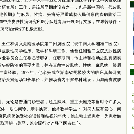
读于大连医学院，1954年大学毕业后分配至中国医学科学院中央皮肤性
病研究所）工作，是该所早期建设者之一，也是新中国第一代皮肤
他长期参与麻风、性病、头癣等严重威胁人民健康的疾病防治工
，参加中央皮肤性病研究所医疗队赴青海开展医疗支援，在艰苦条件下
风病防治作出了积极贡献。
年，王仁林调入湖南医学院第二附属医院（现中南大学湘雅二医院）
事皮肤性病学临床、教学和科研工作。他曾任湘雅二医院皮肤性病
专业委员会主任委员等职务。任职期间，他主持和推动皮肤真菌实
省头癣防治的重要力量，并在真菌性皮肤病、性病、麻风病、银屑
一
丰富经验。1977年，他牵头成立湖南省规模较大的临床真菌研究
省防治头癣运动组长单位，并推动省内甲癣专科建设，为湖南省皮肤
1
2
世。无论是普通门诊患者，还是麻风、重症天疱疮等当时令许多人
3
查体、耐心问诊、亲手换药。他常教导学生：“对病人应有爱心，问
4
在麻风病仍饱受社会误解和歧视的年代，他主动走近患者，为患者触
5
争取理解与尊严，以实际行动诠释了医者仁心。
6