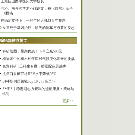
王旭任山西中医药大学校长
同济、南开涉学术不端论文，被《自然》及子
刊撤稿
在稳定支持下，一群年轻人挑战百年难题
0
女童死于基因治疗：缺失的刹车与必要的反思
编辑部推荐博文
科研绘图，暑期优惠！下单立减500元
植物园中的树木如何应对气候变化带来的挑战
色彩科研 | 工科生专属：插图配色灵感库
抗癌口香糖可将HPV水平降低93%
54种期刊居领域Top 10，IF高至47
SMHS丨稳定期心力衰竭的运动康复：策略与
机制
更多>>