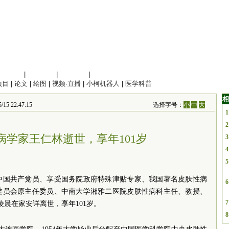
信息科学
|
地球科学
|
数理科学
|
管理综合
项目
|
论文
|
绘图
|
视频·直播
|
小柯机器人
|
医学科普
相
22:47:15
选择字号：
小
中
大
1
2
病学家王仁林逝世，享年101岁
3
4
5
中国共产党员、享受国务院政府特殊津贴专家、我国著名皮肤性病
6
委员会原主任委员、中南大学湘雅二医院皮肤性病科主任、教授、
7
日凌晨在家安详离世，享年101岁。
8