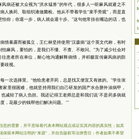
7
麻风病还被大众视为“洪水猛兽”的年代，很多人一听麻风就避之不
8
病人换药、取组织液做菌检。他从不带着学生“束手旁观”，而是直
更怕你；你退一步，病人就会退十步。”这句他常挂在嘴边的话，也
9
1
病情暴露而被孤立，王仁林坚持使用“汉森病”这个英文代称，有时
别怕麻风，要怕的，是我们不懂、不查、不敢问。”为了减少社会对
前往患者所在单位，耐心地沟通解释病情，并积极宣传麻风病的防
不要歧视。
每一次选择里。“他给患者开药，总是找又便宜又有效的。”学生张
患者家里很困难，他就坚持用我们自己研发的国产水合肼外涂病甲，
，也减轻了病人负担。我还记得王老师总是和我们说‘不是药多病就
度，花最少的钱帮他们解决问题。’”
信息的需要，并不意味着代表本网站观点或证实其内容的真实性；如其
须保留本网站注明的“来源”，并自负版权等法律责任；作者如果不希望