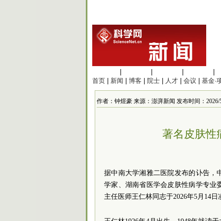
生命科学
|
医学科学
|
化学科学
|
工程材料
|
首页
|
新闻
|
博客
|
院士
|
人才
|
会议
|
基金·
作者：钟煜豪 来源：澎湃新闻 发布时间：2026/5/15 
著名皮肤性
据中南大学湘雅二医院发布的讣告，
学家、湖南省医学会皮肤性病学专业
主任医师王仁林同志于2026年5月14