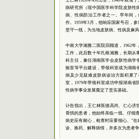
王仁林1926年4月出生，1948年就
病研究所（现中国医学科学院皮肤性
病、性病防治工作者之一。早年间，
作。1959年3月，他响应国家号召
坚守一线，为当地皮肤病、性病及麻
中南大学湘雅二医院回顾道，1962
工作，此后数十年扎根湘雅，长期从
科主任，兼任湖南医学会皮肤性病学
验室等平台建设，带领科室成为湖南
病及少见疑难皮肤病诊治方面积累了
室，1979年带领科室成功申报湖南
性病学事业发展奠定了坚实基础。
讣告指出，王仁林医德高尚、仁心济
畏惧的患者，他始终亲临一线、仔细
病史应有耐心，检查时应要细心。”
诊、换药、解释病情，并多次为患者