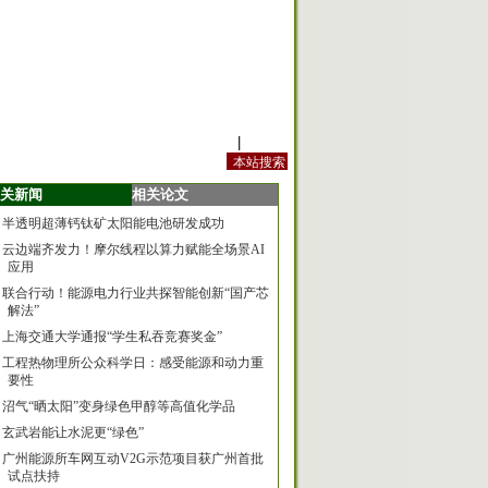
站内规定
|
手机版
关新闻
相关论文
半透明超薄钙钛矿太阳能电池研发成功
云边端齐发力！摩尔线程以算力赋能全场景AI
应用
联合行动！能源电力行业共探智能创新“国产芯
解法”
上海交通大学通报“学生私吞竞赛奖金”
工程热物理所公众科学日：感受能源和动力重
要性
沼气“晒太阳”变身绿色甲醇等高值化学品
玄武岩能让水泥更“绿色”
广州能源所车网互动V2G示范项目获广州首批
试点扶持