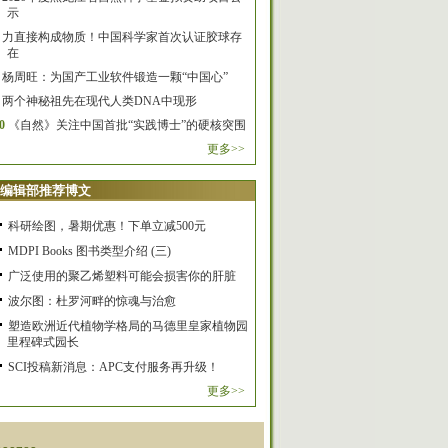
示
力直接构成物质！中国科学家首次认证胶球存
在
杨周旺：为国产工业软件锻造一颗“中国心”
两个神秘祖先在现代人类DNA中现形
0
《自然》关注中国首批“实践博士”的硬核突围
更多>>
编辑部推荐博文
科研绘图，暑期优惠！下单立减500元
MDPI Books 图书类型介绍 (三)
广泛使用的聚乙烯塑料可能会损害你的肝脏
波尔图：杜罗河畔的惊魂与治愈
塑造欧洲近代植物学格局的马德里皇家植物园
里程碑式园长
SCI投稿新消息：APC支付服务再升级！
更多>>