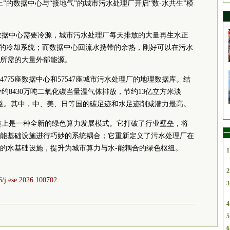
”的数据中心与“接地气”的城市污水处理厂开启“数-水共生”模
：数据中心需要冷源，城市污水处理厂每天排放的大量再生水正
心的冷却系统；而数据中心回流水携带的余热，刚好可以在污水
所需的大量外部能源。
775座数据中心和57547座城市污水处理厂的地理数据库。结
少约8430万吨二氧化碳当量温气体排放，节约13亿立方米淡
收益。其中，中、美、日等国的碳足迹和水足迹削减潜力最高。
本质上是一种全新的绿色算力发展模式。它打破了行业壁垒，将
一
能基础设施进行巧妙的系统耦合；它重新定义了污水处理厂在
的水基础设施，提升为城市算力与水-能耦合的绿色枢纽。
1
2
16/j.ese.2026.100702
3
4
5
6