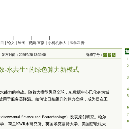
信息科学
|
地球科学
|
数理科学
|
管理综合
项目
|
论文
|
绘图
|
视频·直播
|
小柯机器人
|
医学科普
相
2026/5/20 13:36:00
选择字号：
小
中
大
1
2
数-水共生”的绿色算力新模式
3
4
水能力的挑战。随着大模型风靡全球，AI数据中心已化身为城
5
淡水被用于服务器降温。如何让日益飙升的算力变绿，成为摆在工
6
7
ntal Science and Ecotechnology）发表原创研究。哈尔
8
学、荷兰KWR水研究所、英国埃克塞特大学、美国密歇根大