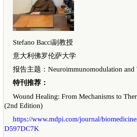
Stefano Bacci副教授
意大利佛罗伦萨大学
报告主题：Neuroimmunomodulation and W
特刊推荐：
Wound Healing: From Mechanisms to Ther
(2nd Edition)
https://www.mdpi.com/journal/biomedicine
D597DC7K