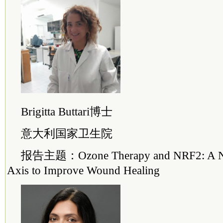
Brigitta Buttari博士
意大利国家卫生院
报告主题：Ozone Therapy and NRF2: A Ne
Axis to Improve Wound Healing