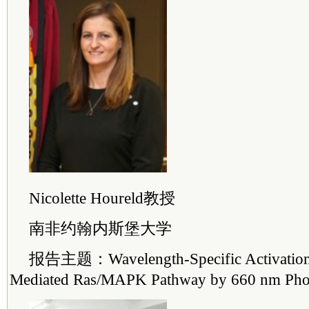
Nicolette Houreld教授
南非约翰内斯堡大学
报告主题：Wavelength-Specific Activation 
Mediated Ras/MAPK Pathway by 660 nm Pho