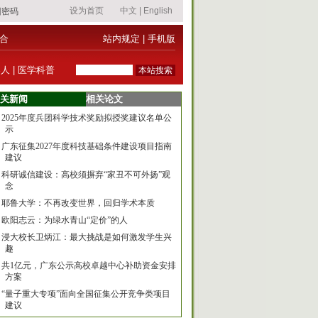
合
站内规定
|
手机版
器人
|
医学科普
关新闻
相关论文
2025年度兵团科学技术奖励拟授奖建议名单公
示
广东征集2027年度科技基础条件建设项目指南
建议
科研诚信建设：高校须摒弃“家丑不可外扬”观
念
耶鲁大学：不再改变世界，回归学术本质
欧阳志云：为绿水青山“定价”的人
浸大校长卫炳江：最大挑战是如何激发学生兴
趣
共1亿元，广东公示高校卓越中心补助资金安排
方案
“量子重大专项”面向全国征集公开竞争类项目
建议