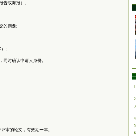
头报告或海报）。
交的摘要;
）;
信，同时确认申请人身份。
一
1
2
3
4
5
行评审的论文，有效期一年。
6