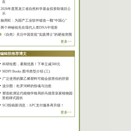
在
2026年度黑龙江省自然科学基金拟资助项目公
示
杨周旺：为国产工业软件锻造一颗“中国心”
两个神秘祖先在现代人类DNA中现形
0
《自然》关注中国首批“实践博士”的硬核突围
更多>>
编辑部推荐博文
科研绘图，暑期优惠！下单立减500元
MDPI Books 图书类型介绍 (三)
广泛使用的聚乙烯塑料可能会损害你的肝脏
波尔图：杜罗河畔的惊魂与治愈
塑造欧洲近代植物学格局的马德里皇家植物园
里程碑式园长
SCI投稿新消息：APC支付服务再升级！
更多>>