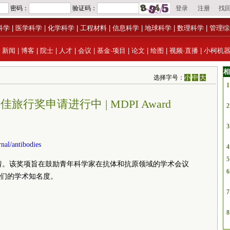
科学
|
医学科学
|
化学科学
|
工程材料
|
信息科学
|
地球科学
|
数理科学
|
管理综
|
新闻
|
博客
|
院士
|
人才
|
会议
|
基金·项目
|
论文
|
绘图
|
视频·直播
|
小柯机
相
选择字号：
小
中
大
1
6年最佳旅行奖申请进行中 | MDPI Award
2
3
nal/antibodies
4
5
请。该奖项旨在鼓励青年科学家在抗体和抗原领域的学术会议
6
们的学术知名度。
7
8