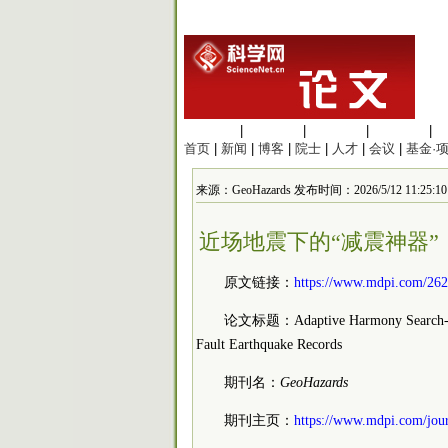
生命科学
|
医学科学
|
化学科学
|
工程材料
|
首页
|
新闻
|
博客
|
院士
|
人才
|
会议
|
基金·
来源：GeoHazards 发布时间：2026/5/12 11:25:10
近场地震下的“减震神器”
原文链接：
https://www.mdpi.com/262
论文标题：Adaptive Harmony Search-Base
Fault Earthquake Records
期刊名：
GeoHazards
期刊主页：
https://www.mdpi.com/jour