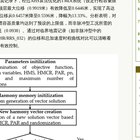
震记录下，经过AHS算法优化的TMDI系统（设定行程容量限
5
层最大位移（0.9919米）有效降低至0.6446米，实现了高达
6
0.6457米降至0.5596米，降幅为13.33%。分析表明，对
7
、惯容器质量均达到了预设的上限值，而非脉冲型工况所需的
工况（0.0938）。通过对临界地震记录（如非脉冲型中的
8
NORTHR/RRS_032）的位移和总加速度时程曲线对比可以清晰看
9
有效控制。
1