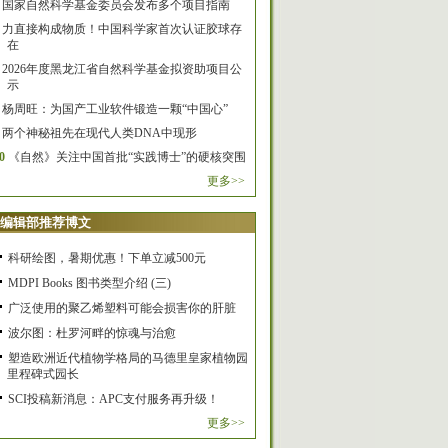
国家自然科学基金委员会发布多个项目指南
力直接构成物质！中国科学家首次认证胶球存
在
2026年度黑龙江省自然科学基金拟资助项目公
示
杨周旺：为国产工业软件锻造一颗“中国心”
两个神秘祖先在现代人类DNA中现形
0
《自然》关注中国首批“实践博士”的硬核突围
更多>>
编辑部推荐博文
科研绘图，暑期优惠！下单立减500元
MDPI Books 图书类型介绍 (三)
广泛使用的聚乙烯塑料可能会损害你的肝脏
波尔图：杜罗河畔的惊魂与治愈
塑造欧洲近代植物学格局的马德里皇家植物园
里程碑式园长
SCI投稿新消息：APC支付服务再升级！
更多>>