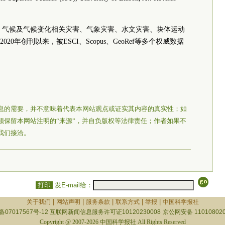
、气候及气候变化相关灾害、气象灾害、水文灾害、块体运动
年创刊以来，被ESCI、Scopus、GeoRef等多个权威数据
息的需要，并不意味着代表本网站观点或证实其内容的真实性；如
须保留本网站注明的“来源”，并自负版权等法律责任；作者如果不
我们接洽。
打印
发E-mail给：
|
|
|
|
|
关于我们
网站声明
服务条款
联系方式
举报
中国科学报社
备07017567号-12
互联网新闻信息服务许可证10120230008
京公网安备 110108020
Copyright @ 2007-2026 中国科学报社 All Rights Reserved