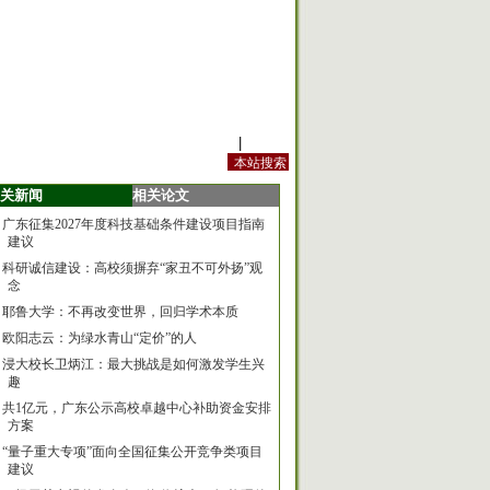
站内规定
|
手机版
关新闻
相关论文
广东征集2027年度科技基础条件建设项目指南
建议
科研诚信建设：高校须摒弃“家丑不可外扬”观
念
耶鲁大学：不再改变世界，回归学术本质
欧阳志云：为绿水青山“定价”的人
浸大校长卫炳江：最大挑战是如何激发学生兴
趣
共1亿元，广东公示高校卓越中心补助资金安排
方案
“量子重大专项”面向全国征集公开竞争类项目
建议