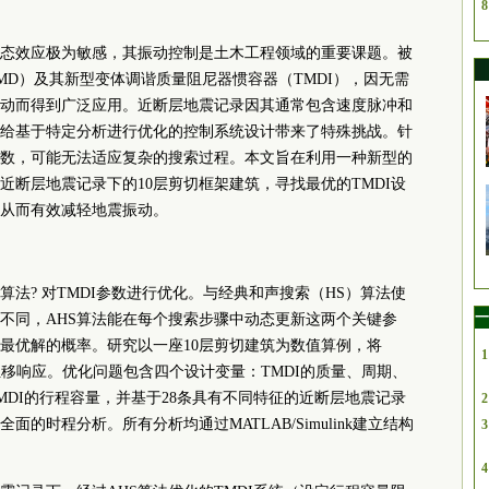
8
态效应极为敏感，其振动控制是土木工程领域的重要课题。被
MD）及其新型变体调谐质量阻尼器惯容器（TMDI），因无需
动而得到广泛应用。近断层地震记录因其通常包含速度脉冲和
给基于特定分析进行优化的控制系统设计带来了特殊挑战。针
数，可能无法适应复杂的搜索过程。本文旨在利用一种新型的
近断层地震记录下的10层剪切框架建筑，寻找最优的TMDI设
从而有效减轻地震振动。
法? 对TMDI参数进行优化。与经典和声搜索（HS）算法使
一
不同，AHS算法能在每个搜索步骤中动态更新这两个关键参
最优解的概率。研究以一座10层剪切建筑为数值算例，将
1
位移响应。优化问题包含四个设计变量：TMDI的质量、周期、
MDI的行程容量，并基于28条具有不同特征的近断层地震记录
2
面的时程分析。所有分析均通过MATLAB/Simulink建立结构
3
4