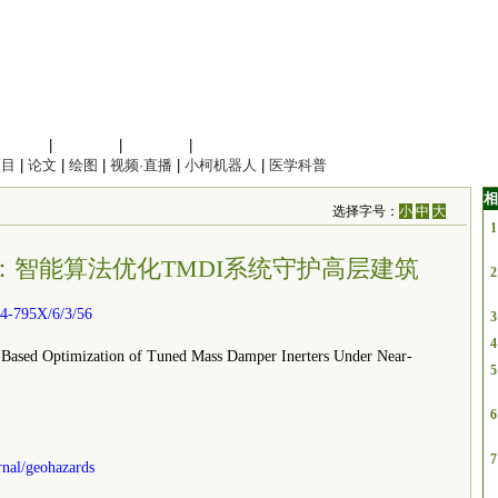
信息科学
|
地球科学
|
数理科学
|
管理综合
项目
|
论文
|
绘图
|
视频·直播
|
小柯机器人
|
医学科普
相
选择字号：
小
中
大
1
：智能算法优化TMDI系统守护高层建筑
2
4-795X/6/3/56
3
4
d Optimization of Tuned Mass Damper Inerters Under Near-
5
6
7
nal/geohazards