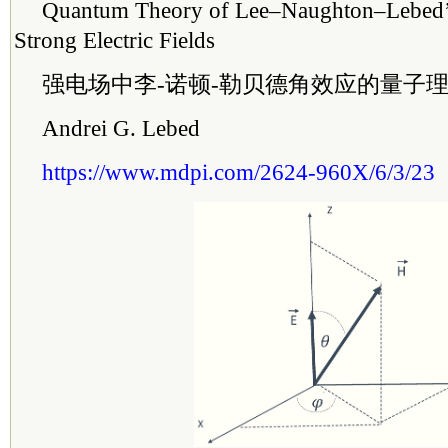
Quantum Theory of Lee–Naughton–Lebed’s
Strong Electric Fields
强电场中李-诺顿-勒贝德角效应的量子
Andrei G. Lebed
https://www.mdpi.com/2624-960X/6/3/23