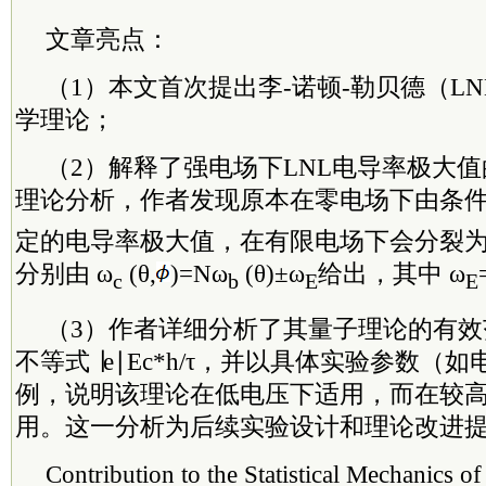
文章亮点：
（1）本文首次提出李-诺顿-勒贝德（L
学理论；
（2）解释了强电场下LNL电导率极大
理论分析，作者发现原本在零电场下由条件
定的电导率极大值，在有限电场下会分裂
分别由 ω
(θ,
)=Nω
(θ)±ω
给出，其中 ω
c
b
E
E
（3）作者详细分析了其量子理论的有
不等式 ∣e∣Ec*h/τ，并以具体实验参数（如
例，说明该理论在低电压下适用，而在较
用。这一分析为后续实验设计和理论改进
Contribution to the Statistical Mechanics of 