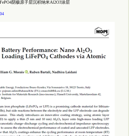
ePO4阴极原子层沉积纳米Al2O3涂层
304