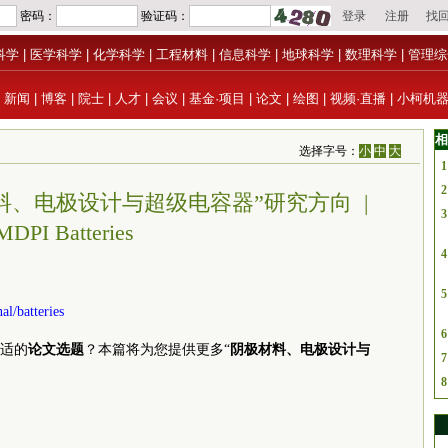
科学
|
医学科学
|
化学科学
|
工程材料
|
信息科学
|
地球科学
|
数理科学
|
管理综
|
新闻
|
博客
|
院士
|
人才
|
会议
|
基金·项目
|
论文
|
绘图
|
视频·直播
|
小柯机
相
选择字号：
小
中
大
1
2
料、电极设计与超级电容器”研究方向 |
3
MDPI Batteries
4
5
l/batteries
6
适的
论文选题
？本篇将为您提供更多“
阴极材料、电极设计与
7
8