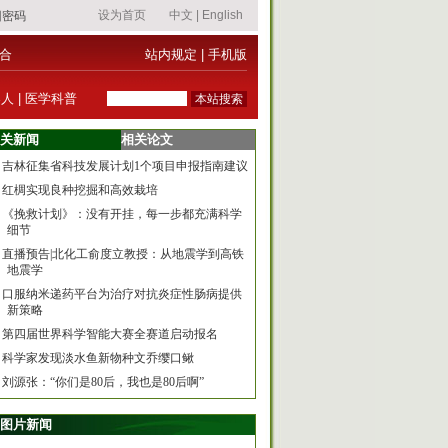
合
站内规定
|
手机版
器人
|
医学科普
关新闻
相关论文
吉林征集省科技发展计划1个项目申报指南建议
红椆实现良种挖掘和高效栽培
《挽救计划》：没有开挂，每一步都充满科学
细节
直播预告|北化工俞度立教授：从地震学到高铁
地震学
口服纳米递药平台为治疗对抗炎症性肠病提供
新策略
第四届世界科学智能大赛全赛道启动报名
科学家发现淡水鱼新物种文乔缨口鳅
刘源张：“你们是80后，我也是80后啊”
图片新闻