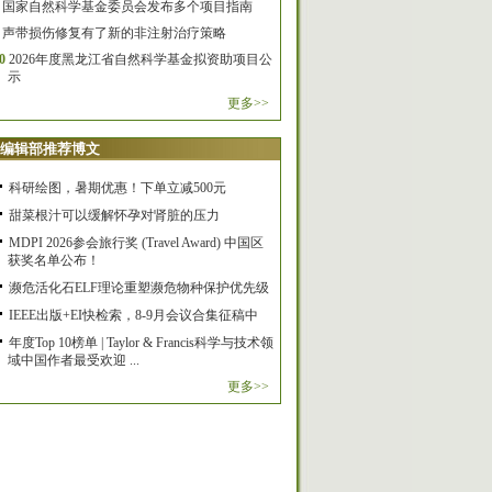
国家自然科学基金委员会发布多个项目指南
声带损伤修复有了新的非注射治疗策略
0
2026年度黑龙江省自然科学基金拟资助项目公
示
更多>>
编辑部推荐博文
科研绘图，暑期优惠！下单立减500元
甜菜根汁可以缓解怀孕对肾脏的压力
MDPI 2026参会旅行奖 (Travel Award) 中国区
获奖名单公布！
濒危活化石ELF理论重塑濒危物种保护优先级
IEEE出版+EI快检索，8-9月会议合集征稿中
年度Top 10榜单 | Taylor & Francis科学与技术领
域中国作者最受欢迎 ...
更多>>