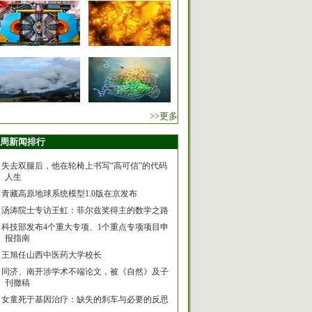
>>更多
周新闻排行
失去双腿后，他在轮椅上书写“高可信”的代码
人生
青藏高原地球系统模型1.0版在京发布
汤涛院士专访王虹：菲尔兹奖得主的数学之路
科技部发布4个重大专项、1个重点专项项目申
报指南
王旭任山西中医药大学校长
同济、南开涉学术不端论文，被《自然》及子
刊撤稿
女童死于基因治疗：缺失的刹车与必要的反思