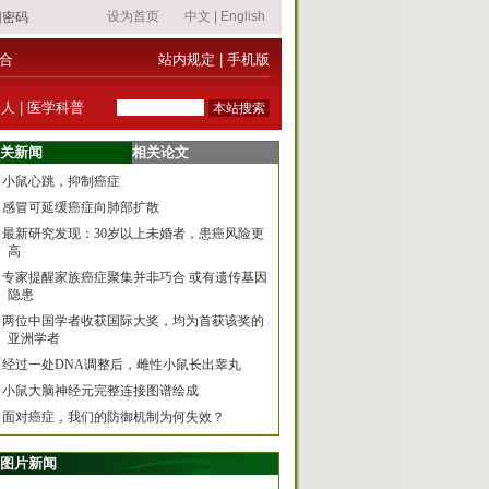
合
站内规定
|
手机版
器人
|
医学科普
关新闻
相关论文
小鼠心跳，抑制癌症
感冒可延缓癌症向肺部扩散
最新研究发现：30岁以上未婚者，患癌风险更
高
专家提醒家族癌症聚集并非巧合 或有遗传基因
隐患
两位中国学者收获国际大奖，均为首获该奖的
亚洲学者
经过一处DNA调整后，雌性小鼠长出睾丸
小鼠大脑神经元完整连接图谱绘成
面对癌症，我们的防御机制为何失效？
图片新闻