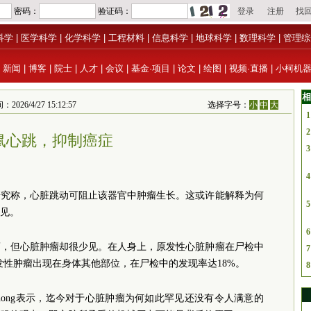
科学
|
医学科学
|
化学科学
|
工程材料
|
信息科学
|
地球科学
|
数理科学
|
管理综
|
新闻
|
博客
|
院士
|
人才
|
会议
|
基金·项目
|
论文
|
绘图
|
视频·直播
|
小柯机
相
26/4/27 15:12:57
选择字号：
小
中
大
1
2
鼠心跳，抑制癌症
3
4
研究称，心脏跳动可阻止该器官中肿瘤生长。这或许能解释为何
5
见。
6
瘤，但心脏肿瘤却很少见。在人身上，原发性心脏肿瘤在尸检中
7
发性肿瘤出现在身体其他部位，在尸检中的发现率达18%。
8
 Chong表示，迄今对于心脏肿瘤为何如此罕见还没有令人满意的