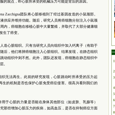
服的观点，即心脏所承受的机械压力可能是背后的原因。
a Zacchigna团队将心脏移植到了经过基因改造的小鼠颈部。
血液供应并维持功能。随后，研究人员将癌细胞分别注入小鼠颈
两周内，癌细胞在移植心脏中大量繁殖，并取代了大部分健康细
织发生了癌变。
出人造心脏组织。只有当研究人员向组织中加入钙离子（有助于
。随后，他们将肺癌细胞注入心脏组织。结果发现，在静态组织
一
在跳动组织中则不然。此外，团队还发现，癌细胞在静态组织中
1
层。
2
何心肌组织无法再生。此前的研究发现，心脏跳动时所承受的压力起
3
脏再生的机制是否也保护心脏免受癌症侵害。很高兴看到我们的
4
5
6
究这种作用于心脏的力量是否能在身体其他部位（如皮肤、乳腺等）
7
探究那些增加心脏压力的疾病，如高血压，是否在抑制癌症方面
8