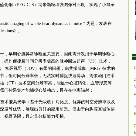
化铜（PEG-CuS）纳米颗粒增强图像对比度，实现了小鼠全
ustic imaging of whole-heart dynamics in mice ” 为题，发表在
cations》。
一，早期心脏异常诊断至关重要，因此需开发用于早期诊断心
一
，操作便捷且时间分辨率极高的脉冲回波超声（US）技术，
1
，实际视野（FOV）有限的问题；磁共振成像（MRI）技术的
节，但时间分辨率低，无法实时捕捉快速搏动，需依赖门控采
2
描（CT）技术空间分辨率高，能显示心脏钙化、血管形态等
3
需门控采集才能捕捉心脏动态，且存在电离辐射；
4
）技术兼具光学（基于光吸收）对比度、优异的时空分辨率以及
5
深度等优势，展现出良好的应用前景。但由于向胸腔区域传输
6
、视野受限，且定量分析能力受损。
7
8