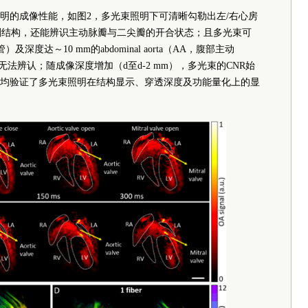
明的成像性能，如图2，多光束照明下可清晰勾勒出左/右心房
）等解剖结构，还能辨识主动脉瓣与二尖瓣的开合状态；且多光束可
血管）及深度达～10 mm的abdominal aorta（AA，腹部主动
无法辨认；随成像深度增加（d至d-2 mm），多光束的CNR始
均验证了多光束照明在结构显示、穿透深度及功能量化上的显