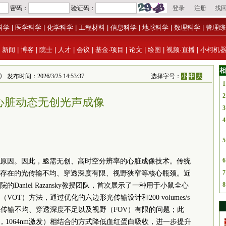
科学
|
医学科学
|
化学科学
|
工程材料
|
信息科学
|
地球科学
|
数理科学
|
管理综
|
新闻
|
博客
|
院士
|
人才
|
会议
|
基金·项目
|
论文
|
绘图
|
视频·直播
|
小柯机
相
布时间：2026/3/25 14:53:37
选择字号：
小
中
大
1
2
心脏动态无创光声成像
3
4
5
6
原因。因此，亟需无创、高时空分辨率的心脏成像技术。传统
7
存在的光传输不均、穿透深度有限、视野狭窄等核心瓶颈。近
8
aniel Razansky教授团队，首次展示了一种用于小鼠全心
T）方法，通过优化的六边形光传输设计和200 volumes/s
光传输不均、穿透深度不足以及视野（FOV）有限的问题；此
I，1064nm激发）相结合的方式降低血红蛋白吸收，进一步提升