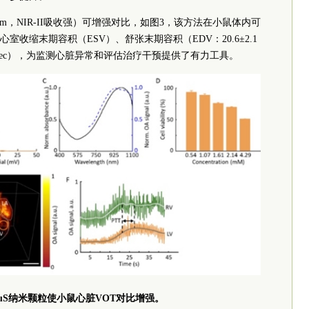
.48 nm，NIR-II吸收强）可增强对比，如图3，该方法在小鼠体内可
收缩末期容积（ESV）、舒张末期容积（EDV：20.6±2.1
195 sec），为监测心脏异常和评估治疗干预提供了有力工具。
-CuS纳米颗粒使小鼠心脏VOT对比增强。