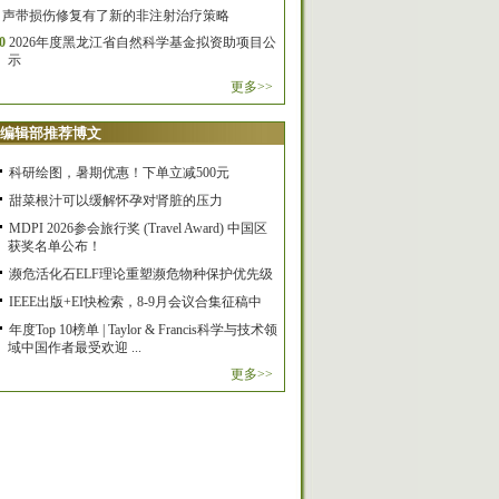
声带损伤修复有了新的非注射治疗策略
0
2026年度黑龙江省自然科学基金拟资助项目公
示
更多>>
编辑部推荐博文
科研绘图，暑期优惠！下单立减500元
甜菜根汁可以缓解怀孕对肾脏的压力
MDPI 2026参会旅行奖 (Travel Award) 中国区
获奖名单公布！
濒危活化石ELF理论重塑濒危物种保护优先级
IEEE出版+EI快检索，8-9月会议合集征稿中
年度Top 10榜单 | Taylor & Francis科学与技术领
域中国作者最受欢迎 ...
更多>>