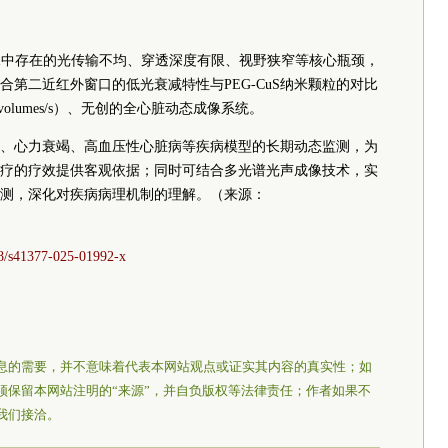
像中存在的光传输不均、穿透深度有限、视野狭窄等核心瓶颈，
第二近红外窗口的低光衰减特性与PEG-CuS纳米颗粒的对比
olumes/s）、无创的全心脏动态成像系统。
、心力衰竭、高血压性心脏病等疾病模型的长期动态监测，为
疗的疗效提供客观依据；同时可结合多光谱光声成像技术，实
测，深化对疾病病理机制的理解。（来源：
38/s41377-025-01992-x
息的需要，并不意味着代表本网站观点或证实其内容的真实性；如
须保留本网站注明的“来源”，并自负版权等法律责任；作者如果不
我们接洽。