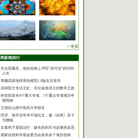
>>更多
周新闻排行
失去双腿后，他在轮椅上书写“高可信”的代码
人生
青藏高原地球系统模型1.0版在京发布
汤涛院士专访王虹：菲尔兹奖得主的数学之路
科技部发布4个重大专项、1个重点专项项目申
报指南
王旭任山西中医药大学校长
同济、南开涉学术不端论文，被《自然》及子
刊撤稿
女童死于基因治疗：缺失的刹车与必要的反思
国家自然科学基金委员会发布多个项目指南