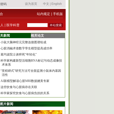
合
站内规定
|
手机版
器人
|
医学科普
关新闻
相关论文
小鼠大脑神经元完整连接图谱绘成
心脏消融术借数字孪生模型提高成功率
葛均波院士谈猝死“年轻化”
科学家构建新型活细胞RNA标记与动态成像技
术体系
“里程碑式”研究方法可全面监测小鼠体内基因
活性
AI新模型解读心脏MRI数据媲美专家
这些饮食与心脏病存在关联
科学家探究饮食与心脏病负担的关系
图片新闻